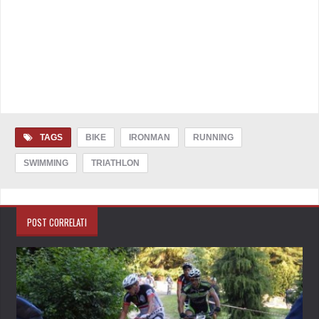
TAGS
BIKE
IRONMAN
RUNNING
SWIMMING
TRIATHLON
POST CORRELATI