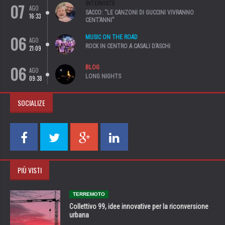
07
INTERVISTE
AGO
SACCO: “LE CANZONI DI GUCCINI VIVRANNO
16:33
CENT’ANNI”
06
MUSIC ON THE ROAD
AGO
ROCK IN CENTRO A CASALI D’ASCHI
21:09
06
BLOG
AGO
LONG NIGHTS
09:38
SOCIALIZE
PIÙ VISTI
TERREMOTO
Collettivo 99, idee innovative per la riconversione
urbana