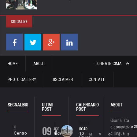
SOCIALIZE
HOME
ABOUT
TORNA IN CIMA
PHOTO GALLERY
DISCLAIMER
CONTATTI
SEGNALIBRI
ULTIMI
CALENDARIO
ABOUT
POST
POST
Giornalista
SPORT
09
il
e docente
settembre 2
AGO
ROAD
Centro
di lingue
20:25
TO
L
M
M
G
V
S