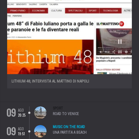
LITHIUM 48, INTERVISTA AL MATTINO DI NAPOLI
09
SPORT
AGO
ROAD TO VENICE
20:25
09
MUSIC ON THE ROAD
AGO
UNA PARTITA A BEACH
19:51