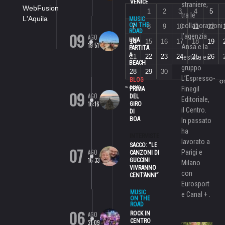
VENICE
straniere,
WebFusion
1
2
3
4
5
tra le
L'Aquila
MUSIC
ON THE
collaborazioni
7
8
9
10
11
12
ROAD
09
l’agenzia
AGO
UNA
14
15
16
17
18
19
19:51
Ansa e la
PARTITA
A
21
22
23
24
25
26
testata ex
BEACH
gruppo
28
29
30
L’Espresso-
BLOG
O
« AGO
Finegil
PRIMA
09
AGO
DEL
Editoriale,
16:16
GIRO
il Centro.
DI
BOA
In passato
ha
INTERVISTE
lavorato a
SACCO: “LE
07
AGO
Parigi e
CANZONI DI
16:33
GUCCINI
Milano
VIVRANNO
con
CENT’ANNI”
Eurosport
MUSIC
e Canal + .
ON THE
ROAD
06
ROCK IN
AGO
CENTRO
21:09