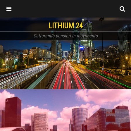
LITHIUM 24
Catturando pensieri in movimento