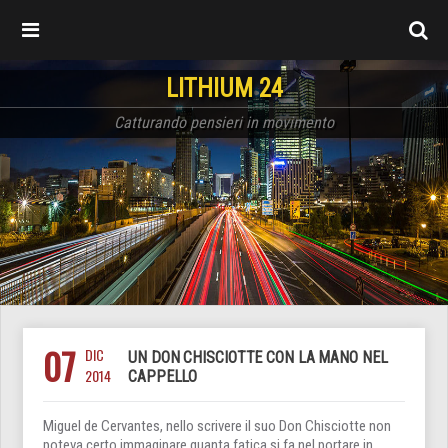
LITHIUM 24
Catturando pensieri in movimento
07
DIC
UN DON CHISCIOTTE CON LA MANO NEL
2014
CAPPELLO
Miguel de Cervantes, nello scrivere il suo Don Chisciotte non
poteva certo immaginare quanta fatica si fa nel portare in