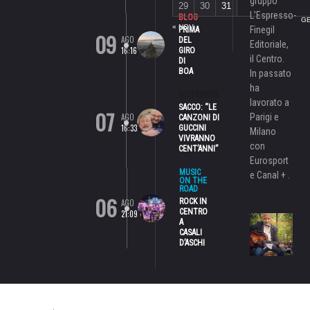
gruppo
29
30
31
L’Espresso-
BLOG
GE
« NOV
Finegil
PRIMA
09
AGO
DEL
Editoriale,
16:16
GIRO
il Centro.
DI
BOA
In passato
ha
INTERVISTE
lavorato a
SACCO: “LE
07
AGO
Parigi e
CANZONI DI
16:33
GUCCINI
Milano
VIVRANNO
con
CENT’ANNI”
Eurosport
MUSIC
e Canal + .
ON THE
ROAD
06
ROCK IN
AGO
CENTRO
21:09
A
CASALI
D’ASCHI