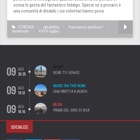
scena le gesta del fantastico hidalgo. Specie se a provarci è
una comunità di disabili, i cui volontari hanno poca
CINEMA
disabilità
francesco paolucci
terremoto
XXIV luglio
09
SPORT
AGO
ROAD TO VENICE
20:25
09
MUSIC ON THE ROAD
AGO
UNA PARTITA A BEACH
19:51
09
BLOG
AGO
PRIMA DEL GIRO DI BOA
16:16
SOCIALIZE