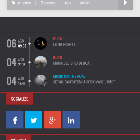
musica
Rancore
rap
violini
06
BLOG
AGO
LONG NIGHTS
09:38
04
BLOG
AGO
PRIMA DEL GIRO DI BOA
20:16
04
MUSIC ON THE ROAD
AGO
SETAK: “AIUTATEMI A RITROVARE L’IPAD”
16:46
SOCIALIZE