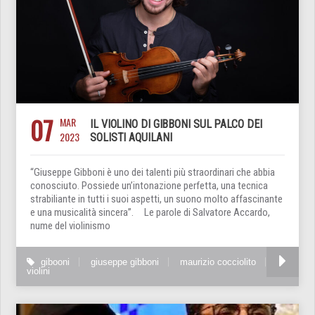
07
MAR
IL VIOLINO DI GIBBONI SUL PALCO DEI
2023
SOLISTI AQUILANI
“Giuseppe Gibboni è uno dei talenti più straordinari che abbia
conosciuto. Possiede un’intonazione perfetta, una tecnica
strabiliante in tutti i suoi aspetti, un suono molto affascinante
e una musicalità sincera”. Le parole di Salvatore Accardo,
nume del violinismo
gibooni
giuseppe gibboni
maurizio cocciolito
violini