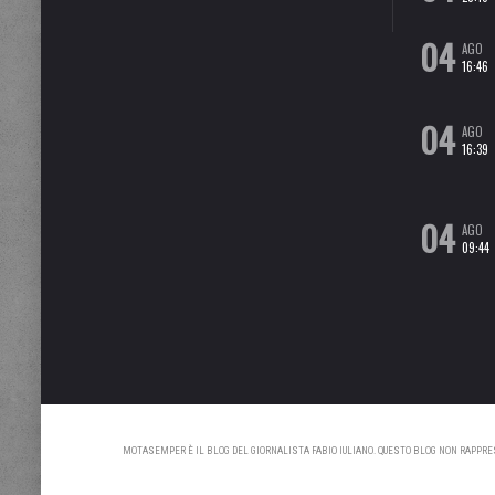
04
AGO
16:46
04
AGO
16:39
04
AGO
09:44
MOTASEMPER È IL BLOG DEL GIORNALISTA FABIO IULIANO. QUESTO BLOG NON RAPPRESE