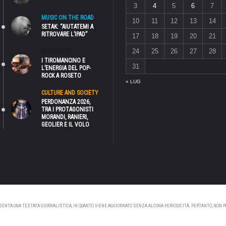
3
4
5
6
7
MUSIC ON THE ROAD
10
11
12
13
14
SETAK: “AIUTATEMI A
RITROVARE L’IPAD”
17
18
19
20
21
24
25
26
27
28
INTERVISTE
I TIROMANCINO E
31
L’ENERGIA DEL POP-
ROCK A ROSETO
« LUG
CULTURE AND SOCIETY
PERDONANZA 2026,
TRA I PROTAGONISTI
MORANDI, RANIERI,
GEOLIER E IL VOLO
NTA UNA TESTATA GIORNALISTICA, IN QUANTO VIENE AGGIORNATO SENZA ALCUNA PERIODICITÀ. PERTANTO, NON PUÒ