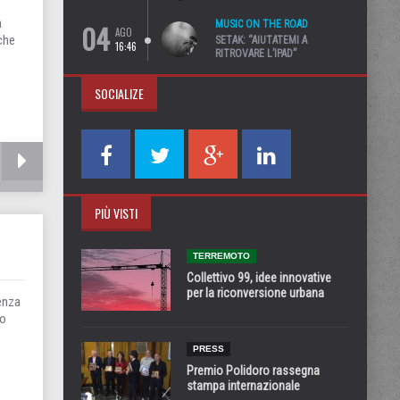
a
04
MUSIC ON THE ROAD
AGO
 che
SETAK: “AIUTATEMI A
16:46
RITROVARE L’IPAD”
SOCIALIZE
PIÙ VISTI
TERREMOTO
Collettivo 99, idee innovative
per la riconversione urbana
enza
to
PRESS
Premio Polidoro rassegna
stampa internazionale