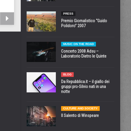
PRESS
Premio Giornalistico “Guido
Polidoro” 2007
MUSIC ON THE ROAD
Concerto 2008 Adsu –
Laboratorio Dietro le Quinte
BLOG
Da Repubblica.it – il giallo dei
gruppi pro-Silvio nati in una
notte
CULTURE AND SOCIETY
Il Salento di Winspeare