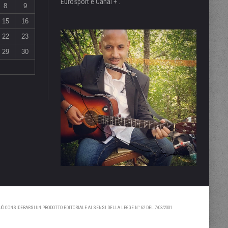
Eurosport e Canal + .
8
9
15
16
22
23
29
30
 CONSIDERARSI UN PRODOTTO EDITORIALE AI SENSI DELLA LEGGE N° 62 DEL 7/03/2001