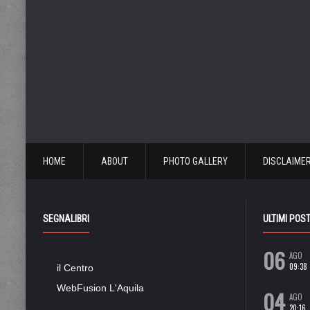
HOME
ABOUT
PHOTO GALLERY
DISCLAIME
SEGNALIBRI
ULTIMI POS
06
AGO
09:38
il Centro
WebFusion L'Aquila
04
AGO
20:16