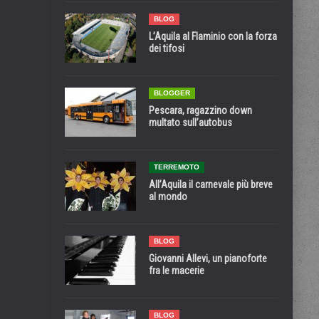
BLOG
L’Aquila al Flaminio con la forza
dei tifosi
BLOGGER
Pescara, ragazzino down
multato sull’autobus
TERREMOTO
All’Aquila il carnevale più breve
al mondo
BLOG
Giovanni Allevi, un pianoforte
fra le macerie
BLOG