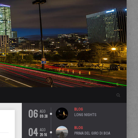
06
BLOG
AGO
LONG NIGHTS
09:38
04
BLOG
AGO
PRIMA DEL GIRO DI BOA
20:16