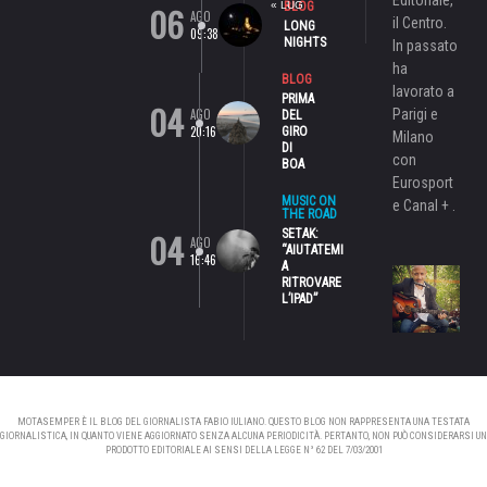
06
« LUG
BLOG
AGO
il Centro.
LONG
09:38
NIGHTS
In passato
ha
BLOG
lavorato a
PRIMA
04
AGO
Parigi e
DEL
20:16
GIRO
Milano
DI
con
BOA
Eurosport
MUSIC ON
e Canal + .
THE ROAD
04
SETAK:
AGO
“AIUTATEMI
16:46
A
RITROVARE
L’IPAD”
MOTASEMPER È IL BLOG DEL GIORNALISTA FABIO IULIANO. QUESTO BLOG NON RAPPRESENTA UNA TESTATA
GIORNALISTICA, IN QUANTO VIENE AGGIORNATO SENZA ALCUNA PERIODICITÀ. PERTANTO, NON PUÒ CONSIDERARSI UN
PRODOTTO EDITORIALE AI SENSI DELLA LEGGE N° 62 DEL 7/03/2001