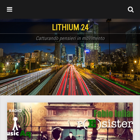
LITHIUM 24
Catturando pensieri in movimento