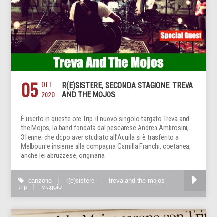
05
OTT
R(E)SISTERE, SECONDA STAGIONE: TREVA
2020
AND THE MOJOS
È uscito in queste ore Trip, il nuovo singolo targato Treva and
the Mojos, la band fondata dal pescarese Andrea Ambrosini,
31enne, che dopo aver studiato all’Aquila si è trasferito a
Melbourne insieme alla compagna Camilla Franchi, coetanea,
anche lei abruzzese, originaria
canzone
r(e)sistere
treva and the mojos
trip
viaggio