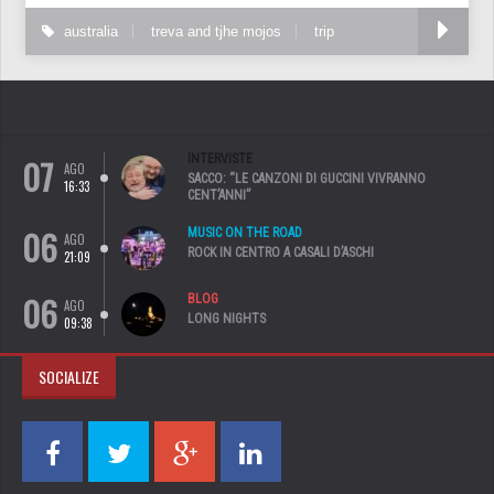
australia
treva and tjhe mojos
trip
07
INTERVISTE
AGO
SACCO: “LE CANZONI DI GUCCINI VIVRANNO
16:33
CENT’ANNI”
06
MUSIC ON THE ROAD
AGO
ROCK IN CENTRO A CASALI D’ASCHI
21:09
06
BLOG
AGO
LONG NIGHTS
09:38
SOCIALIZE