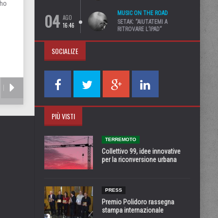
 ho
04
MUSIC ON THE ROAD
AGO
SETAK: “AIUTATEMI A
16:46
RITROVARE L’IPAD”
SOCIALIZE
PIÙ VISTI
TERREMOTO
Collettivo 99, idee innovative
per la riconversione urbana
PRESS
Premio Polidoro rassegna
stampa internazionale