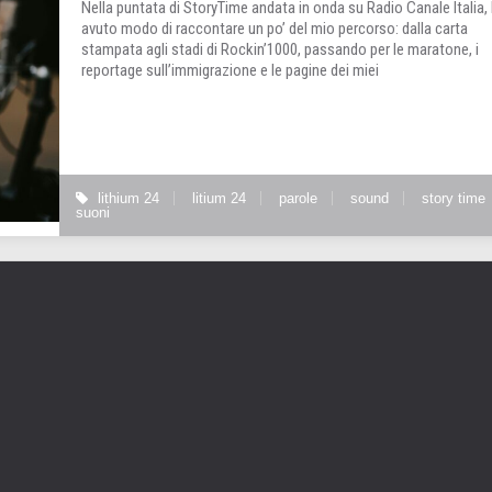
Nella puntata di StoryTime andata in onda su Radio Canale Italia,
avuto modo di raccontare un po’ del mio percorso: dalla carta
stampata agli stadi di Rockin’1000, passando per le maratone, i
reportage sull’immigrazione e le pagine dei miei
lithium 24
litium 24
parole
sound
story time
suoni