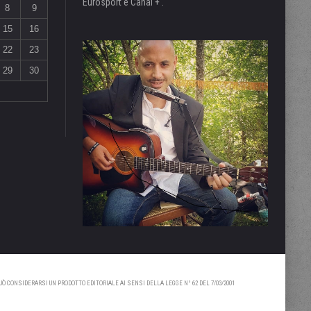
Eurosport e Canal + .
8
9
15
16
22
23
29
30
 CONSIDERARSI UN PRODOTTO EDITORIALE AI SENSI DELLA LEGGE N° 62 DEL 7/03/2001