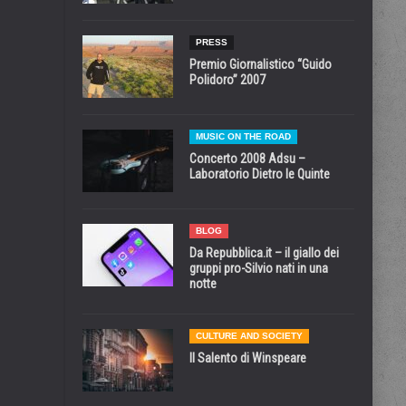
PRESS
Premio Giornalistico “Guido
Polidoro” 2007
MUSIC ON THE ROAD
Concerto 2008 Adsu –
Laboratorio Dietro le Quinte
BLOG
Da Repubblica.it – il giallo dei
gruppi pro-Silvio nati in una
notte
CULTURE AND SOCIETY
Il Salento di Winspeare