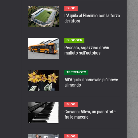
BLOG
L’Aquila al Flaminio con la forza
dei tifosi
BLOGGER
Pescara, ragazzino down
multato sull’autobus
TERREMOTO
All’Aquila il carnevale più breve
al mondo
BLOG
Giovanni Allevi, un pianoforte
fra le macerie
BLOG