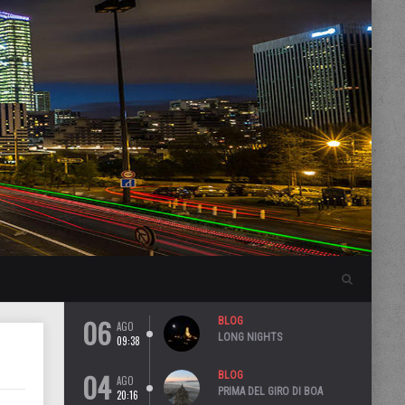
06
BLOG
AGO
LONG NIGHTS
09:38
04
BLOG
AGO
PRIMA DEL GIRO DI BOA
20:16