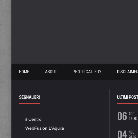
HOME
ABOUT
PHOTO GALLERY
DISCLAIME
SEGNALIBRI
ULTIMI POS
06
AGO
09:38
il Centro
WebFusion L'Aquila
04
AGO
20:16