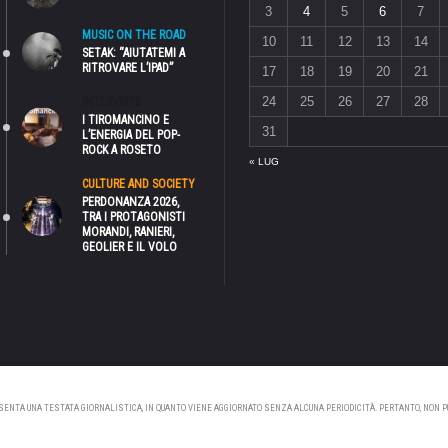
3
4
5
6
7
MUSIC ON THE ROAD
10
11
12
13
14
SETAK: “AIUTATEMI A
RITROVARE L’IPAD”
17
18
19
20
21
24
25
26
27
28
INTERVISTE
I TIROMANCINO E
31
L’ENERGIA DEL POP-
ROCK A ROSETO
« LUG
CULTURE AND SOCIETY
PERDONANZA 2026,
TRA I PROTAGONISTI
MORANDI, RANIERI,
GEOLIER E IL VOLO
NTA UNA TESTATA GIORNALISTICA, IN QUANTO VIENE AGGIORNATO SENZA ALCUNA PERIODICITÀ. PERTANTO, NON PUÒ