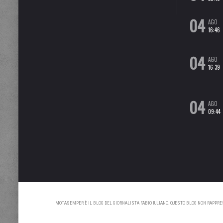
04
AGO
16:46
04
AGO
16:39
04
AGO
09:44
MOTASEMPER È IL BLOG DEL GIORNALISTA FABIO IULIANO. QUESTO BLOG NON RAPPRESE