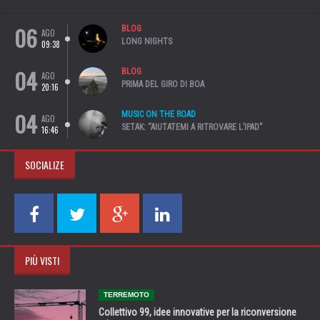
06
BLOG
AGO
LONG NIGHTS
09:38
04
BLOG
AGO
PRIMA DEL GIRO DI BOA
20:16
04
MUSIC ON THE ROAD
AGO
SETAK: “AIUTATEMI A RITROVARE L’IPAD”
16:46
SOCIALIZE
PIÙ VISTI
TERREMOTO
Collettivo 99, idee innovative per la riconversione