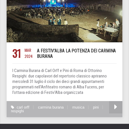
31
MAR
A FESTIV’ALBA LA POTENZA DEI CARMINA
2024
BURANA
I Carmina Burana di Carl Orff e Pini di Roma di Ottorino
Respighi: due capolavori del repertorio classico apriranno
mercoledì 31 luglio il ciclo dei dieci grandi appuntamenti
programmati nell’Anfiteatro romano di Alba Fucens, per
l’ottava edizione di Festiv’Alba organizzata
carl orff
carmina burana
musica
pini
respighi