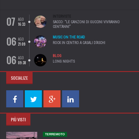
07
INTERVISTE
AGO
SACCO: “LE CANZONI DI GUCCINI VIVRANNO
16:33
CENT’ANNI”
06
MUSIC ON THE ROAD
AGO
ROCK IN CENTRO A CASALI D’ASCHI
21:09
06
BLOG
AGO
LONG NIGHTS
09:38
SOCIALIZE
PIÙ VISTI
TERREMOTO