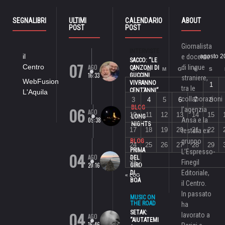
SEGNALIBRI
ULTIMI
CALENDARIO
ABOUT
POST
POST
Giornalista
INTERVISTE
il
e docente
agosto 2
SACCO: “LE
07
Centro
AGO
di lingue
CANZONI DI
L
M
M
G
V
S
16:33
GUCCINI
straniere,
WebFusion
VIVRANNO
1
tra le
CENT’ANNI”
L'Aquila
collaborazioni
3
4
5
6
7
8
06
BLOG
l’agenzia
AGO
10
11
12
13
14
15
LONG
09:38
Ansa e la
NIGHTS
17
18
19
20
21
22
testata ex
gruppo
BLOG
24
25
26
27
28
29
PRIMA
L’Espresso-
04
AGO
DEL
31
Finegil
20:16
GIRO
Editoriale,
DI
« LUG
BOA
il Centro.
In passato
MUSIC ON
THE ROAD
ha
04
SETAK:
lavorato a
AGO
“AIUTATEMI
16:46