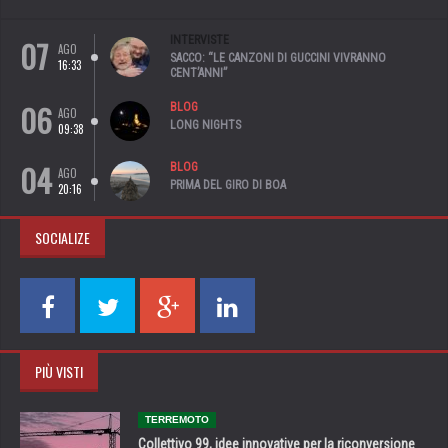
07
INTERVISTE
AGO
SACCO: “LE CANZONI DI GUCCINI VIVRANNO
16:33
CENT’ANNI”
06
BLOG
AGO
LONG NIGHTS
09:38
04
BLOG
AGO
PRIMA DEL GIRO DI BOA
20:16
SOCIALIZE
PIÙ VISTI
TERREMOTO
Collettivo 99, idee innovative per la riconversione