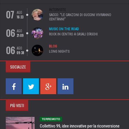
07
INTERVISTE
AGO
SACCO: “LE CANZONI DI GUCCINI VIVRANNO
16:33
CENT’ANNI”
06
MUSIC ON THE ROAD
AGO
ROCK IN CENTRO A CASALI D’ASCHI
21:09
06
BLOG
AGO
LONG NIGHTS
09:38
SOCIALIZE
PIÙ VISTI
TERREMOTO
Collettivo 99, idee innovative per la riconversione