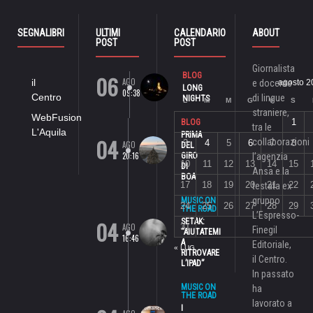
SEGNALIBRI
ULTIMI
CALENDARIO
ABOUT
POST
POST
Giornalista
06
BLOG
AGO
il
e docente
agosto 2
LONG
09:38
Centro
di lingue
NIGHTS
L
M
M
G
V
S
straniere,
WebFusion
1
BLOG
tra le
L'Aquila
PRIMA
04
collaborazioni
3
4
5
6
7
8
AGO
DEL
20:16
GIRO
l’agenzia
10
11
12
13
14
15
DI
Ansa e la
BOA
17
18
19
20
21
22
testata ex
gruppo
MUSIC ON
24
25
26
27
28
29
THE ROAD
L’Espresso-
04
SETAK:
AGO
31
Finegil
“AIUTATEMI
16:46
A
Editoriale,
« LUG
RITROVARE
il Centro.
L’IPAD”
In passato
MUSIC ON
ha
THE ROAD
lavorato a
I