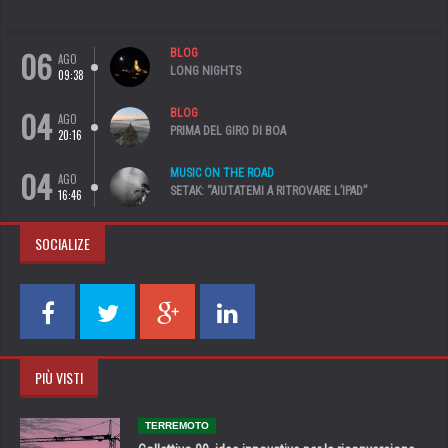
06
BLOG
AGO
LONG NIGHTS
09:38
04
BLOG
AGO
PRIMA DEL GIRO DI BOA
20:16
04
MUSIC ON THE ROAD
AGO
SETAK: “AIUTATEMI A RITROVARE L’IPAD”
16:46
SOCIALIZE
PIÙ VISTI
TERREMOTO