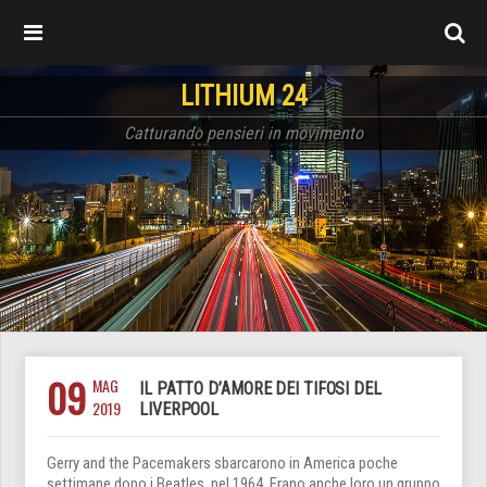
LITHIUM 24
Catturando pensieri in movimento
09
MAG
IL PATTO D’AMORE DEI TIFOSI DEL
2019
LIVERPOOL
Gerry and the Pacemakers sbarcarono in America poche
settimane dopo i Beatles, nel 1964. Erano anche loro un gruppo