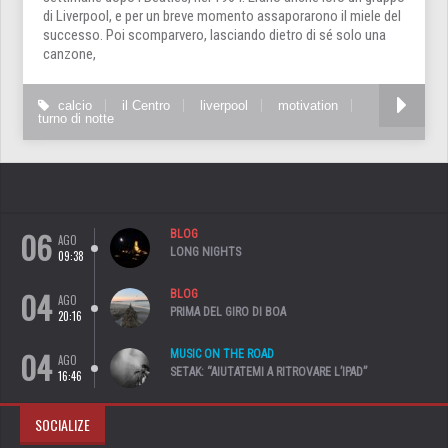
di Liverpool, e per un breve momento assaporarono il miele del
successo. Poi scomparvero, lasciando dietro di sé solo una
canzone,
calcio
il Centro
liverpool
motivation
turno di notte
06
BLOG
AGO
LONG NIGHTS
09:38
04
BLOG
AGO
PRIMA DEL GIRO DI BOA
20:16
04
MUSIC ON THE ROAD
AGO
SETAK: “AIUTATEMI A RITROVARE L’IPAD”
16:46
SOCIALIZE