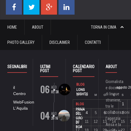
HOME
ABOUT
TORNA IN CIMA
PHOTO GALLERY
DISCLAIMER
CONTATTI
SEGNALIBRI
ULTIMI
CALENDARIO
ABOUT
POST
POST
Giornalista
06
BLOG
AGO
il
e docente
agosto 2
LONG
09:38
Centro
di lingue
NIGHTS
L
M
M
G
V
S
straniere,
WebFusion
1
BLOG
tra le
L'Aquila
PRIMA
04
collaborazioni
3
4
5
6
7
8
AGO
DEL
20:16
GIRO
l’agenzia
10
11
12
13
14
15
DI
Ansa e la
BOA
17
18
19
20
21
22
testata ex