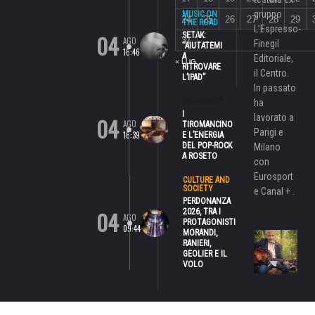
gruppo
MUSIC ON
24
25
26
27
28
29
THE ROAD
L’Espresso-
04
SETAK:
AGO
31
Finegil
“AIUTATEMI
16:46
A
Editoriale,
« LUG
RITROVARE
il Centro.
L’IPAD”
In passato
INTERVISTE
ha
I
lavorato a
04
AGO
TIROMANCINO
Parigi e
16:39
E L’ENERGIA
DEL POP-ROCK
Milano
A ROSETO
con
Eurosport
CULTURE AND
SOCIETY
e Canal + .
PERDONANZA
04
2026, TRA I
AGO
PROTAGONISTI
09:44
MORANDI,
RANIERI,
GEOLIER E IL
VOLO