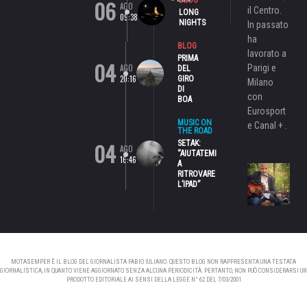
06
AGO
il Centro.
LONG
09:38
NIGHTS
In passato
ha
BLOG
lavorato a
PRIMA
04
AGO
Parigi e
DEL
20:16
GIRO
Milano
DI
con
BOA
Eurosport
MUSIC ON
e Canal + .
THE ROAD
04
SETAK:
AGO
“AIUTATEMI
16:46
A
RITROVARE
L’IPAD”
MOTASEMPER È IL BLOG DEL GIORNALISTA FABIO IULIANO. QUESTO BLOG NON RAPPRESENTA UNA TESTATA
GIORNALISTICA, IN QUANTO VIENE AGGIORNATO SENZA ALCUNA PERIODICITÀ. PERTANTO, NON PUÒ CONSIDERARSI UN
PRODOTTO EDITORIALE AI SENSI DELLA LEGGE N° 62 DEL 7/03/2001