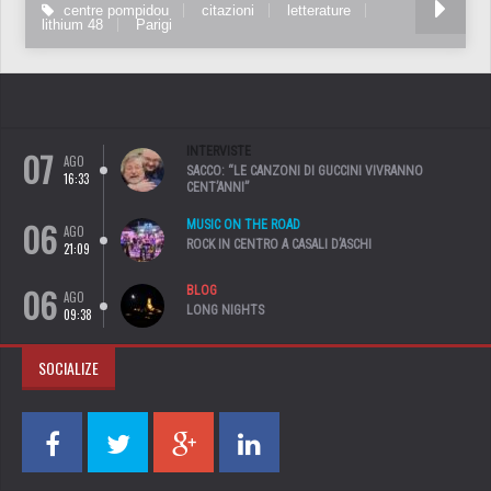
centre pompidou
citazioni
letterature
lithium 48
Parigi
07
INTERVISTE
AGO
SACCO: “LE CANZONI DI GUCCINI VIVRANNO
16:33
CENT’ANNI”
06
MUSIC ON THE ROAD
AGO
ROCK IN CENTRO A CASALI D’ASCHI
21:09
06
BLOG
AGO
LONG NIGHTS
09:38
SOCIALIZE