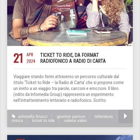
21
APR
TICKET TO RIDE, DA FORMAT
2024
RADIOFONICO A RADIO DI CARTA
Viaggiare stando fermi attraverso un percorso culturale dal
titolo ‘Ticket to Ride – la Radio di Carta’ che si propone come
un invito a un viaggio tra parole, canzoni e emozioni. Il libro
(edito da Infomedia Group) rappresenta un esperimento
nell’intrattenimento letterario e radiofonico. Scritto
antonella finucci
giustino parisse
letterature
msica
ticket to ride
valeria valeri