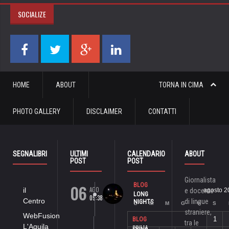
SOCIALIZE
HOME
ABOUT
TORNA IN CIMA
PHOTO GALLERY
DISCLAIMER
CONTATTI
SEGNALIBRI
ULTIMI
CALENDARIO
ABOUT
POST
POST
Giornalista
06
BLOG
AGO
il
e docente
agosto 2
LONG
09:38
Centro
di lingue
NIGHTS
L
M
M
G
V
S
straniere,
WebFusion
1
BLOG
tra le
L'Aquila
PRIMA