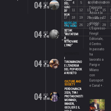
04
collaborazioni
3
4
5
6
7
8
AGO
DEL
20:16
GIRO
l’agenzia
10
11
12
13
14
15
DI
Ansa e la
BOA
17
18
19
20
21
22
testata ex
gruppo
MUSIC ON
24
25
26
27
28
29
THE ROAD
L’Espresso-
04
SETAK:
AGO
31
Finegil
“AIUTATEMI
16:46
A
Editoriale,
« LUG
RITROVARE
il Centro.
L’IPAD”
In passato
INTERVISTE
ha
I
lavorato a
04
AGO
TIROMANCINO
Parigi e
16:39
E L’ENERGIA
DEL POP-ROCK
Milano
A ROSETO
con
Eurosport
CULTURE AND
SOCIETY
e Canal + .
PERDONANZA
04
2026, TRA I
AGO
PROTAGONISTI
09:44
MORANDI,
RANIERI,
GEOLIER E IL