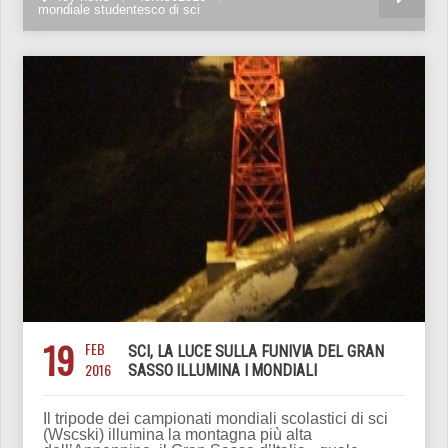
mondiale studentesco di sci
19
FEB
SCI, LA LUCE SULLA FUNIVIA DEL GRAN
2016
SASSO ILLUMINA I MONDIALI
Il tripode dei campionati mondiali scolastici di sci
(Wscski) illumina la montagna più alta