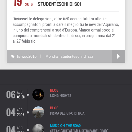
19
2016
STUDENTESCHI DI SCI
Diciassette delegazioni, oltre 650 accreditati tra atleti e
accompagnatori, pronti a dare il meglio tra le nevi dell’Aquilano,
in uno dei comprensori a sud d’Europa. Manca ormai poco ai
campionati mondiali studenteschi di sci, in programma dal 21
al 27 febbraio,
Isfwsc2016
Mondiali studenteschi di sci
06
BLOG
AGO
LONG NIGHTS
09:38
04
BLOG
AGO
PRIMA DEL GIRO DI BOA
20:16
04
MUSIC ON THE ROAD
AGO
SETAK: “AIUTATEMI A RITROVARE L’IPAD”