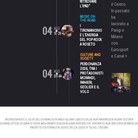
RITROVARE
il Centro.
L’IPAD”
In passato
MUSIC ON
ha
THE ROAD
lavorato a
04
I
AGO
Parigi e
TIROMANCINO
16:39
E L’ENERGIA
Milano
DEL POP-ROCK
con
A ROSETO
Eurosport
CULTURE AND
e Canal + .
SOCIETY
PERDONANZA
04
2026, TRA I
AGO
PROTAGONISTI
09:44
MORANDI,
RANIERI,
GEOLIER E IL
VOLO
MOTASEMPER È IL BLOG DEL GIORNALISTA FABIO IULIANO. QUESTO BLOG NON RAPPRESENTA UNA TESTATA
GIORNALISTICA, IN QUANTO VIENE AGGIORNATO SENZA ALCUNA PERIODICITÀ. PERTANTO, NON PUÒ CONSIDERARSI UN
PRODOTTO EDITORIALE AI SENSI DELLA LEGGE N° 62 DEL 7/03/2001