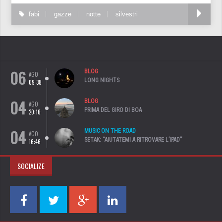
fabi
gazze
notte
silvestri
06
BLOG
AGO
LONG NIGHTS
09:38
04
BLOG
AGO
PRIMA DEL GIRO DI BOA
20:16
04
MUSIC ON THE ROAD
AGO
SETAK: “AIUTATEMI A RITROVARE L’IPAD”
16:46
SOCIALIZE