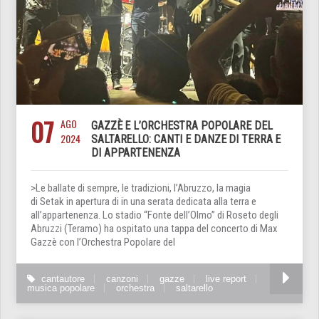
07
AGO
GAZZÈ E L’ORCHESTRA POPOLARE DEL
2024
SALTARELLO: CANTI E DANZE DI TERRA E
DI APPARTENENZA
>Le ballate di sempre, le tradizioni, l’Abruzzo, la magia
di Setak in apertura di in una serata dedicata alla terra e
all’appartenenza. Lo stadio “Fonte dell’Olmo” di Roseto degli
Abruzzi (Teramo) ha ospitato una tappa del concerto di Max
Gazzè con l’Orchestra Popolare del
cantautore
canzoni
gazze
live report
musica popolare
orchestra
saltarello