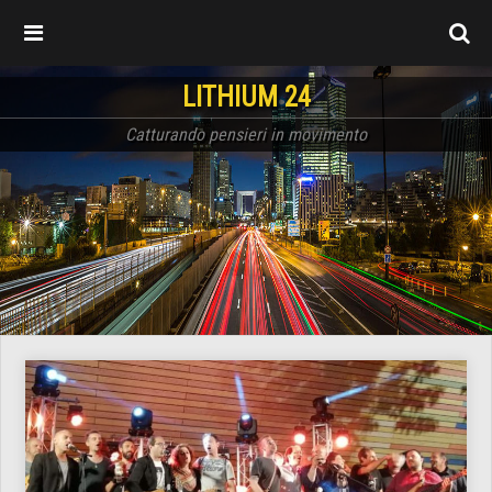
LITHIUM 24
Catturando pensieri in movimento