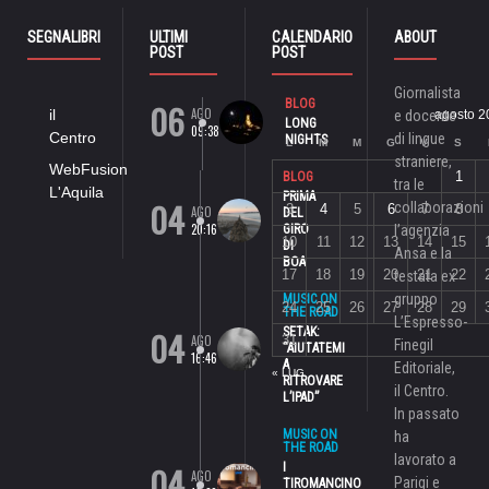
SEGNALIBRI
ULTIMI
CALENDARIO
ABOUT
POST
POST
Giornalista
06
BLOG
AGO
il
e docente
agosto 2
LONG
09:38
Centro
di lingue
NIGHTS
L
M
M
G
V
S
straniere,
WebFusion
1
BLOG
tra le
L'Aquila
PRIMA
04
collaborazioni
3
4
5
6
7
8
AGO
DEL
20:16
GIRO
l’agenzia
10
11
12
13
14
15
DI
Ansa e la
BOA
17
18
19
20
21
22
testata ex
gruppo
MUSIC ON
24
25
26
27
28
29
THE ROAD
L’Espresso-
04
SETAK:
AGO
31
Finegil
“AIUTATEMI
16:46
A
Editoriale,
« LUG
RITROVARE
il Centro.
L’IPAD”
In passato
MUSIC ON
ha
THE ROAD
lavorato a
04
I
AGO
Parigi e
TIROMANCINO