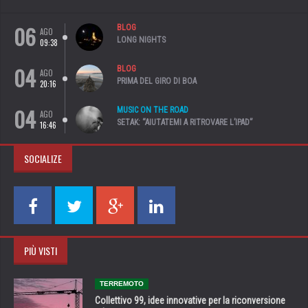
06
BLOG
AGO
LONG NIGHTS
09:38
04
BLOG
AGO
PRIMA DEL GIRO DI BOA
20:16
04
MUSIC ON THE ROAD
AGO
SETAK: “AIUTATEMI A RITROVARE L’IPAD”
16:46
SOCIALIZE
PIÙ VISTI
TERREMOTO
Collettivo 99, idee innovative per la riconversione