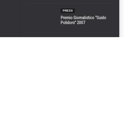
PRESS
Premio Giornalistico “Guido
Polidoro” 2007
MUSIC ON THE ROAD
Concerto 2008 Adsu –
Laboratorio Dietro le Quinte
BLOG
Da Repubblica.it – il giallo dei
gruppi pro-Silvio nati in una
notte
CULTURE AND SOCIETY
Il Salento di Winspeare
BLOG