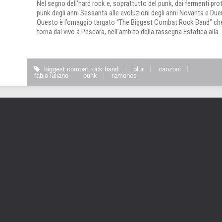
Nel segno dell’hard rock e, soprattutto del punk, dai fermenti pro
punk degli anni Sessanta alle evoluzioni degli anni Novanta e Due
Questo è l’omaggio targato “The Biggest Combat Rock Band” ch
torna dal vivo a Pescara, nell’ambito della rassegna Estatica alla
biggest combat rock band
blur
canzoni
fabio iuliano
punk
ramones