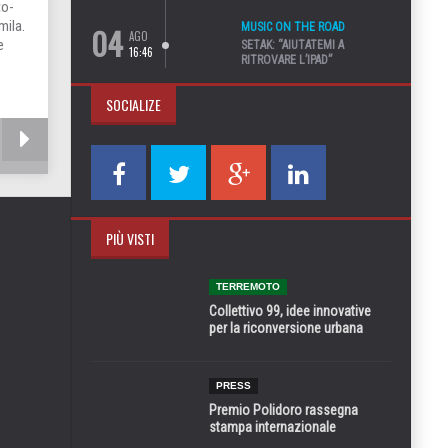
to-
mila.
04
MUSIC ON THE ROAD
AGO
e
SETAK: “AIUTATEMI A
16:46
RITROVARE L’IPAD”
SOCIALIZE
PIÙ VISTI
TERREMOTO
Collettivo 99, idee innovative
per la riconversione urbana
PRESS
Premio Polidoro rassegna
stampa internazionale