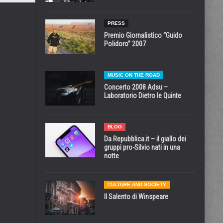
PRESS
Premio Giornalistico “Guido
Polidoro” 2007
MUSIC ON THE ROAD
Concerto 2008 Adsu –
Laboratorio Dietro le Quinte
BLOG
Da Repubblica.it – il giallo dei
gruppi pro-Silvio nati in una
notte
CULTURE AND SOCIETY
Il Salento di Winspeare