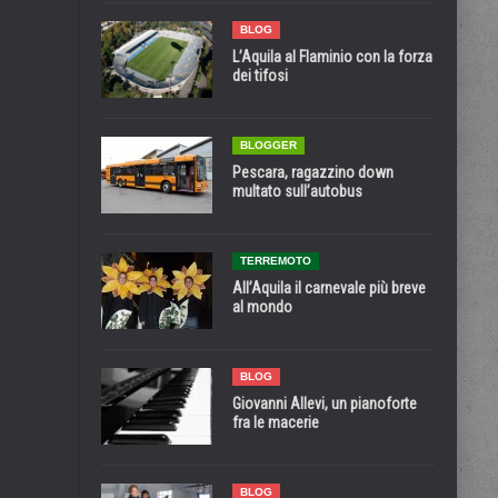
BLOG
L’Aquila al Flaminio con la forza
dei tifosi
BLOGGER
Pescara, ragazzino down
multato sull’autobus
TERREMOTO
All’Aquila il carnevale più breve
al mondo
BLOG
Giovanni Allevi, un pianoforte
fra le macerie
BLOG