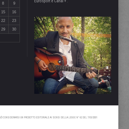
Eurosport e Canal + .
8
9
15
16
22
23
29
30
 CONSIDERARSI UN PRODOTTO EDITORIALE AI SENSI DELLA LEGGE N° 62 DEL 7/03/2001