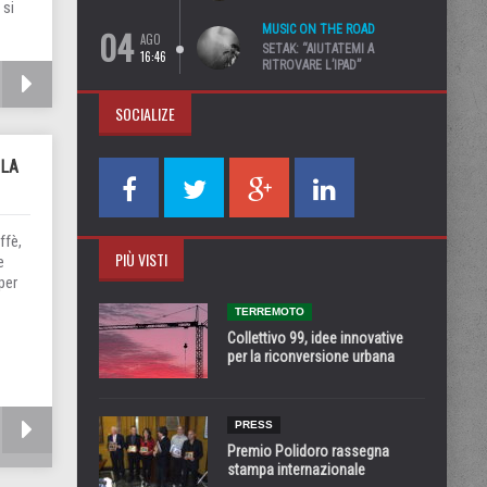
 si
04
MUSIC ON THE ROAD
AGO
SETAK: “AIUTATEMI A
16:46
RITROVARE L’IPAD”
SOCIALIZE
 LA
ffè,
PIÙ VISTI
e
per
TERREMOTO
Collettivo 99, idee innovative
per la riconversione urbana
PRESS
Premio Polidoro rassegna
stampa internazionale