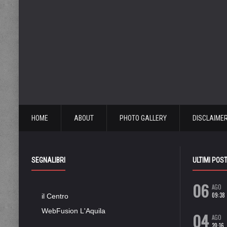
HOME
ABOUT
PHOTO GALLERY
DISCLAIME
SEGNALIBRI
ULTIMI POS
06
AGO
09:38
il Centro
WebFusion L'Aquila
04
AGO
20:16