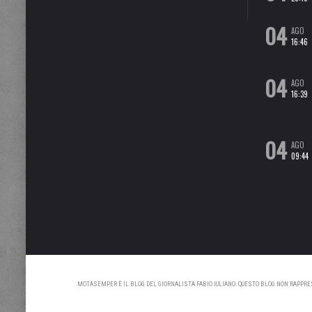
04
AGO
16:46
04
AGO
16:39
04
AGO
09:44
MOTASEMPER È IL BLOG DEL GIORNALISTA FABIO IULIANO. QUESTO BLOG NON RAPPRESE