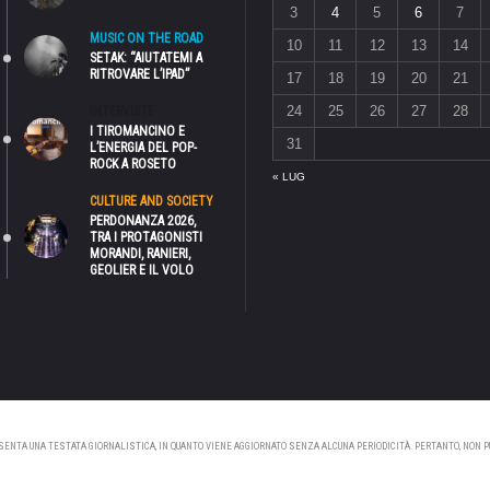
3
4
5
6
7
MUSIC ON THE ROAD
10
11
12
13
14
SETAK: “AIUTATEMI A
RITROVARE L’IPAD”
17
18
19
20
21
24
25
26
27
28
INTERVISTE
I TIROMANCINO E
31
L’ENERGIA DEL POP-
ROCK A ROSETO
« LUG
CULTURE AND SOCIETY
PERDONANZA 2026,
TRA I PROTAGONISTI
MORANDI, RANIERI,
GEOLIER E IL VOLO
NTA UNA TESTATA GIORNALISTICA, IN QUANTO VIENE AGGIORNATO SENZA ALCUNA PERIODICITÀ. PERTANTO, NON PUÒ