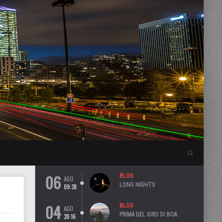
06
BLOG
AGO
LONG NIGHTS
09:38
04
BLOG
AGO
PRIMA DEL GIRO DI BOA
20:16