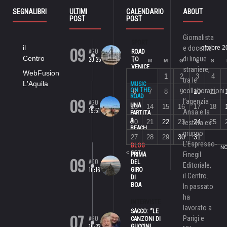
SEGNALIBRI
ULTIMI
CALENDARIO
ABOUT
POST
POST
Giornalista
SPORT
09
il
e docente
ottobre 
AGO
ROAD
Centro
di lingue
20:25
TO
L
M
M
G
V
S
VENICE
straniere,
WebFusion
1
2
3
4
tra le
L'Aquila
MUSIC
ON THE
collaborazioni
6
7
8
9
10
11
ROAD
09
l’agenzia
AGO
UNA
13
14
15
16
17
18
19:51
Ansa e la
PARTITA
A
20
21
22
23
24
25
testata ex
BEACH
gruppo
27
28
29
30
31
L’Espresso-
BLOG
NO
« SET
Finegil
PRIMA
09
AGO
DEL
Editoriale,
16:16
GIRO
il Centro.
DI
BOA
In passato
ha
INTERVISTE
lavorato a
SACCO: “LE
07
AGO
Parigi e
CANZONI DI
16:33
GUCCINI