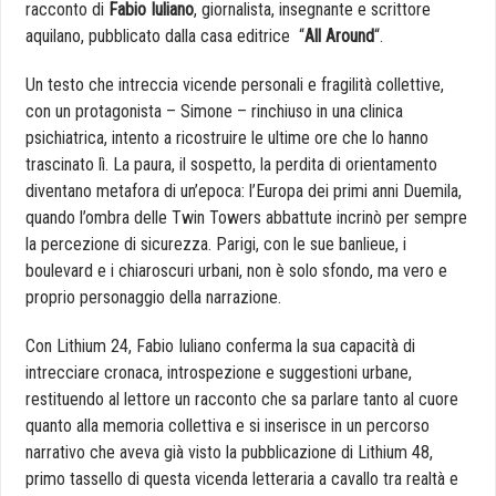
racconto di
Fabio Iuliano
, giornalista, insegnante e scrittore
aquilano, pubblicato dalla casa editrice “
All Around
“.
Un testo che intreccia vicende personali e fragilità collettive,
con un protagonista – Simone – rinchiuso in una clinica
psichiatrica, intento a ricostruire le ultime ore che lo hanno
trascinato lì. La paura, il sospetto, la perdita di orientamento
diventano metafora di un’epoca: l’Europa dei primi anni Duemila,
quando l’ombra delle Twin Towers abbattute incrinò per sempre
la percezione di sicurezza. Parigi, con le sue banlieue, i
boulevard e i chiaroscuri urbani, non è solo sfondo, ma vero e
proprio personaggio della narrazione.
Con Lithium 24, Fabio Iuliano conferma la sua capacità di
intrecciare cronaca, introspezione e suggestioni urbane,
restituendo al lettore un racconto che sa parlare tanto al cuore
quanto alla memoria collettiva e si inserisce in un percorso
narrativo che aveva già visto la pubblicazione di Lithium 48,
primo tassello di questa vicenda letteraria a cavallo tra realtà e