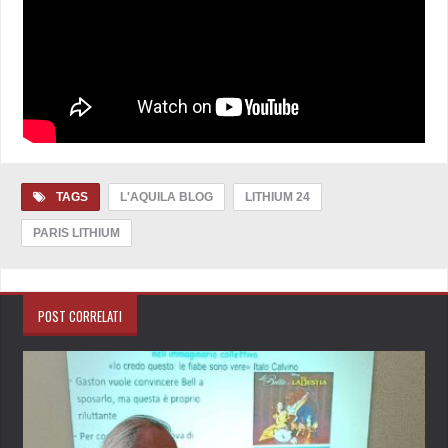
TAGS
L'AQUILA BLOG
LITHIUM 24
PARIS LITHIUM
POST CORRELATI