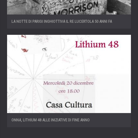
LA NOTTE DI PARIGI INGHIOTTIVA IL RE LUCERTOLA 50 ANNI FA
ONNA, LITHIUM 48 ALLE INIZIATIVE DI FINE ANNO