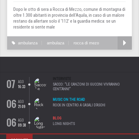
Dopo le otto di sera a Rocca di Mezzo, comune di montagna di
oltre 1.300 abitanti in provincia dell’Aquila, in caso di un malore
restano da allertare solo il ‘112’ e la guardia medica: se un
residente si sente male
ambulanza
ambulaza
rocca di mezo
07
INTERVISTE
AGO
SACCO: “LE CANZONI DI GUCCINI VIVRANNO
16:33
CENT’ANNI”
06
MUSIC ON THE ROAD
AGO
ROCK IN CENTRO A CASALI D’ASCHI
21:09
06
BLOG
AGO
LONG NIGHTS
09:38