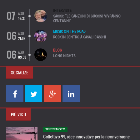
07
INTERVISTE
AGO
SACCO: “LE CANZONI DI GUCCINI VIVRANNO
16:33
CENT’ANNI”
06
MUSIC ON THE ROAD
AGO
ROCK IN CENTRO A CASALI D’ASCHI
21:09
06
BLOG
AGO
LONG NIGHTS
09:38
SOCIALIZE
PIÙ VISTI
TERREMOTO
Collettivo 99, idee innovative per la riconversione