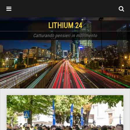
LITHIUM 24
Catturando pensieri in movimento