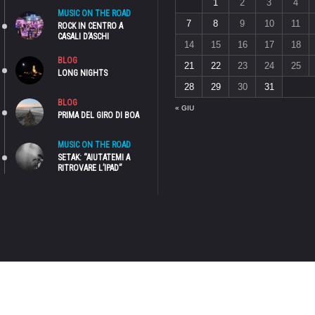
1
2
3
4
MUSIC ON THE ROAD
7
8
9
10
11
ROCK IN CENTRO A
CASALI D’ASCHI
14
15
16
17
18
BLOG
21
22
23
24
25
LONG NIGHTS
28
29
30
31
BLOG
« GIU
PRIMA DEL GIRO DI BOA
MUSIC ON THE ROAD
SETAK: “AIUTATEMI A
RITROVARE L’IPAD”
NTA UNA TESTATA GIORNALISTICA, IN QUANTO VIENE AGGIORNATO SENZA ALCUNA PERIODICITÀ. PERTANTO, NON PUÒ