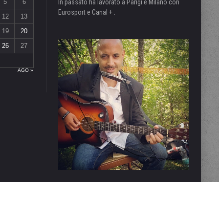
5
6
In passato ha lavorato a Parigi e Milano con
Eurosport e Canal + .
12
13
19
20
26
27
AGO »
 CONSIDERARSI UN PRODOTTO EDITORIALE AI SENSI DELLA LEGGE N° 62 DEL 7/03/2001