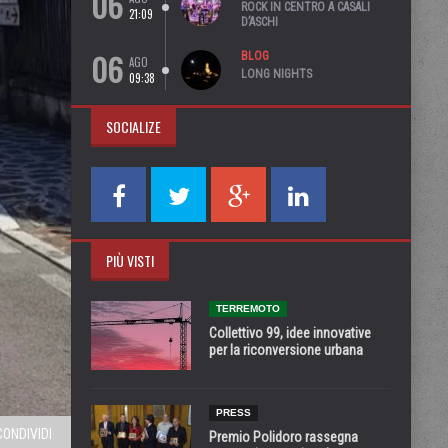
06
ROCK IN CENTRO A CASALI
21:09
D’ASCHI
06
BLOG
AGO
LONG NIGHTS
09:38
SOCIALIZE
PIÙ VISTI
TERREMOTO
Collettivo 99, idee innovative
per la riconversione urbana
PRESS
CONDIVIDI
Premio Polidoro rassegna