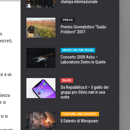
stampa internazionale
PRESS
Premio Giornalistico “Guido
Polidoro” 2007
to
ncreti,
MUSIC ON THE ROAD
Concerto 2008 Adsu –
Laboratorio Dietro le Quinte
ce a un
BLOG
Da Repubblica.it – il giallo dei
gruppi pro-Silvio nati in una
 Senza
notte
e si
CULTURE AND SOCIETY
si in
Il Salento di Winspeare