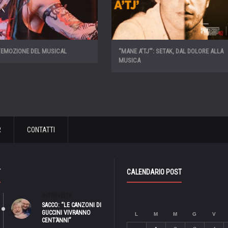
’EMOZIONE DEL MUSICAL
“MANE A’TJ'”: SETAK, DAL DOLORE ALLA
MUSICA
R
CONTATTI
T
CALENDARIO POST
INTERVISTE
SACCO: “LE CANZONI DI
GUCCINI VIVRANNO
L
M
M
G
V
CENT’ANNI”