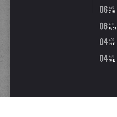
06
AGO
21:09
06
AGO
09:38
04
AGO
20:16
04
AGO
16:46
MOTASEMPER È IL BLOG DEL GIORNALISTA FABIO IULIANO. QUESTO BLOG NON RAPPRESE