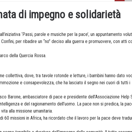
nata di impegno e solidarietà
all’iniziativa ‘Passi, parole e musiche per la pace’, un appuntamento volu
onfini, per ribadire un “no” deciso alla guerra e promuovere, con atti co
 Parco della Quercia Rossa.
one collettiva, dove, tra tavole rotonde e letture, i bambini hanno dato vo
ommozione e consapevolezza, che ha lasciato il segno nei cuori di tutti i
ancesco Barone, ambasciatore di pace e presidente dell’Associazione Help
l’intelligenza e del ragionamento dell’uomo. La pace non si predica, la pac
 vita alla missione umanitaria.
di 60 missioni in Africa, ha ricordato che il lavoro per la pace deve tradur