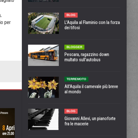
mpagnato
,
BLOG
io per
L’Aquila al Flaminio con la forza
dei tifosi
BLOGGER
Pescara, ragazzino down
multato sull’autobus
TERREMOTO
All’Aquila il carnevale più breve
al mondo
BLOG
Giovanni Allevi, un pianoforte
fra le macerie