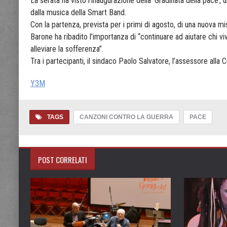
La serata ha visto l’inaugurazione della ‘Gradinata della pace’
dalla musica della Smart Band.
Con la partenza, prevista per i primi di agosto, di una nuova mi
Barone ha ribadito l’importanza di “continuare ad aiutare chi v
alleviare la sofferenza”.
Tra i partecipanti, il sindaco Paolo Salvatore, l’assessore alla 
Y3M
TAGS
CANZONI CONTRO LA GUERRA
PACE
POST CORRELATI