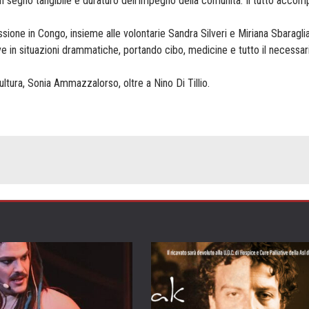
, un segno tangibile e duraturo dell’impegno della comunità. Il tutto acco
ssione in Congo, insieme alle volontarie Sandra Silveri e Miriana Sbaraglia
ive in situazioni drammatiche, portando cibo, medicine e tutto il necessar
Cultura, Sonia Ammazzalorso, oltre a Nino Di Tillio.