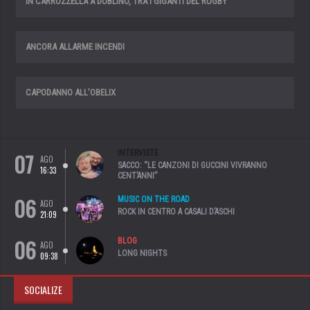
IN CARROZZELLA A DUBLINO, TRA I GIGANTI DEL RUGBY
ANCORA ALLARME INCENDI
CAPODANNO ALL’OBELIX
07
INTERVISTE
AGO
SACCO: “LE CANZONI DI GUCCINI VIVRANNO
16:33
CENT’ANNI”
06
MUSIC ON THE ROAD
AGO
ROCK IN CENTRO A CASALI D’ASCHI
21:09
06
BLOG
AGO
LONG NIGHTS
09:38
SOCIALIZE