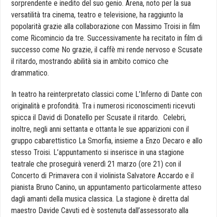
sorprendente e inedito del suo genio.
Arena
, noto per la sua
versatilità tra cinema, teatro e televisione, ha raggiunto la
popolarità grazie alla collaborazione con Massimo Troisi in film
come Ricomincio da tre. Successivamente ha recitato in film di
successo come No grazie, il caffè mi rende nervoso e Scusate
il ritardo, mostrando abilità sia in ambito comico che
drammatico.
In teatro ha reinterpretato classici come L’Inferno di Dante con
originalità e profondità. Tra i numerosi riconoscimenti ricevuti
spicca il David di Donatello per Scusate il ritardo. Celebri,
inoltre, negli anni settanta e ottanta le sue apparizioni con il
gruppo cabarettistico La Smorfia, insieme a Enzo Decaro e allo
stesso Troisi. L’appuntamento si inserisce in una stagione
teatrale che proseguirà venerdì 21 marzo (ore 21) con il
Concerto di Primavera con il violinista Salvatore Accardo e il
pianista Bruno Canino, un appuntamento particolarmente atteso
dagli amanti della musica classica. La stagione è diretta dal
maestro Davide Cavuti ed è sostenuta dall’assessorato alla