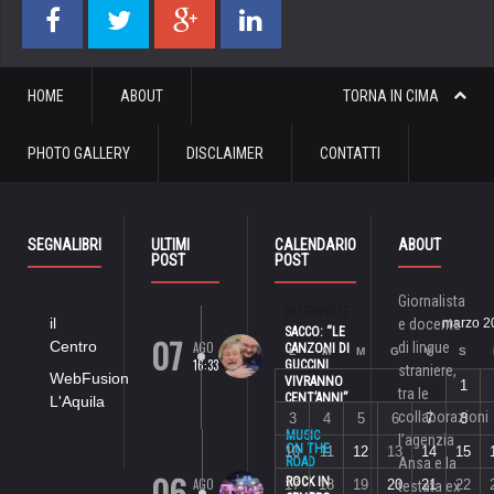
HOME
ABOUT
TORNA IN CIMA
PHOTO GALLERY
DISCLAIMER
CONTATTI
SEGNALIBRI
ULTIMI
CALENDARIO
ABOUT
POST
POST
Giornalista
INTERVISTE
il
e docente
marzo 2
SACCO: “LE
07
Centro
AGO
di lingue
CANZONI DI
L
M
M
G
V
S
16:33
GUCCINI
straniere,
WebFusion
VIVRANNO
1
tra le
CENT’ANNI”
L'Aquila
collaborazioni
3
4
5
6
7
8
MUSIC
l’agenzia
ON THE
10
11
12
13
14
15
ROAD
Ansa e la
06
ROCK IN
AGO
17
18
19
20
21
22
testata ex