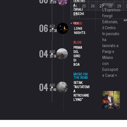
CENTRO
21:09
gruppo
A
24
25
26
27
28
29
CASALI
L’Espresso-
D’ASCHI
31
Finegil
AP
Editoriale,
06
« FEB
BLOG
AGO
il Centro.
LONG
09:38
NIGHTS
In passato
ha
BLOG
lavorato a
PRIMA
04
AGO
Parigi e
DEL
20:16
GIRO
Milano
DI
con
BOA
Eurosport
MUSIC ON
e Canal + .
THE ROAD
04
SETAK:
AGO
“AIUTATEMI
16:46
A
RITROVARE
L’IPAD”