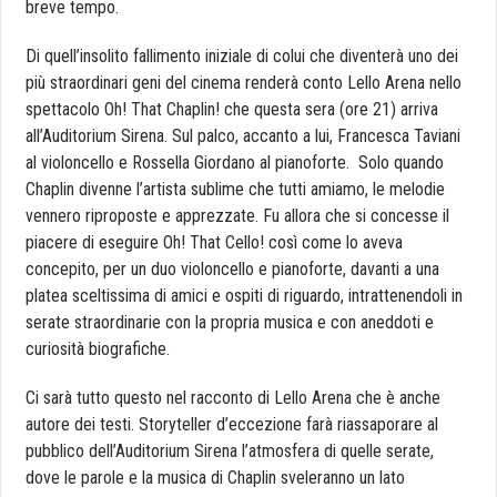
breve tempo.
Di quell’insolito fallimento iniziale di colui che diventerà uno dei
più straordinari geni del cinema renderà conto
Lello
Arena
nello
spettacolo Oh! That Chaplin! che questa sera (ore 21) arriva
all’Auditorium Sirena. Sul palco, accanto a lui, Francesca Taviani
al violoncello e Rossella Giordano al pianoforte. Solo quando
Chaplin divenne l’artista sublime che tutti amiamo, le melodie
vennero riproposte e apprezzate. Fu allora che si concesse il
piacere di eseguire Oh! That Cello! così come lo aveva
concepito, per un duo violoncello e pianoforte, davanti a una
platea sceltissima di amici e ospiti di riguardo, intrattenendoli in
serate straordinarie con la propria musica e con aneddoti e
curiosità biografiche.
Ci sarà tutto questo nel racconto di
Lello
Arena
che è anche
autore dei testi. Storyteller d’eccezione farà riassaporare al
pubblico dell’Auditorium Sirena l’atmosfera di quelle serate,
dove le parole e la musica di Chaplin sveleranno un lato