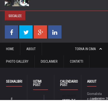
SOCIALIZE
HOME
ABOUT
TORNA IN CIMA
PHOTO GALLERY
DISCLAIMER
CONTATTI
SEGNALIBRI
ULTIMI
CALENDARIO
ABOUT
POST
POST
Giornalista
INTERVISTE
il
e docente
settembre 2
SACCO: “LE
07
Centro
AGO
di lingue
CANZONI DI
L
M
M
G
V
S
16:33
GUCCINI