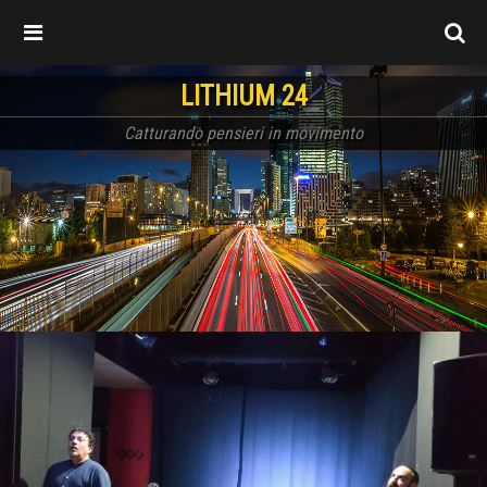
LITHIUM 24
Catturando pensieri in movimento