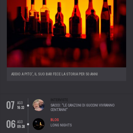
ADDIO A PITO’, IL SUO BAR FECE LA STORIA PER 50 ANNI
07
INTERVISTE
AGO
SACCO: “LE CANZONI DI GUCCINI VIVRANNO
16:33
CENT’ANNI”
06
BLOG
AGO
LONG NIGHTS
09:38