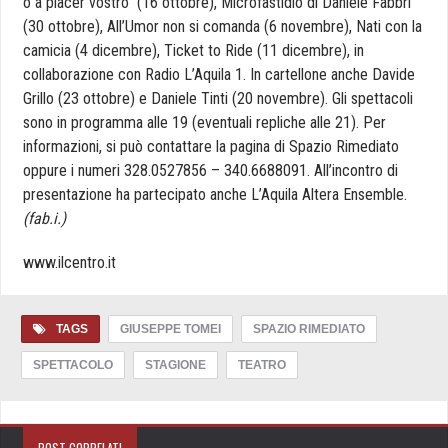
o a piacer vostro” (16 ottobre), Microfastidio di Daniele Fabbri
(30 ottobre), All’Umor non si comanda (6 novembre), Nati con la
camicia (4 dicembre), Ticket to Ride (11 dicembre), in
collaborazione con Radio L’Aquila 1. In cartellone anche Davide
Grillo (23 ottobre) e Daniele Tinti (20 novembre). Gli spettacoli
sono in programma alle 19 (eventuali repliche alle 21). Per
informazioni, si può contattare la pagina di Spazio Rimediato
oppure i numeri 328.0527856 – 340.6688091. All’incontro di
presentazione ha partecipato anche L’Aquila Altera Ensemble.
(fab.i.)
www.ilcentro.it
TAGS
GIUSEPPE TOMEI
SPAZIO RIMEDIATO
SPETTACOLO
STAGIONE
TEATRO