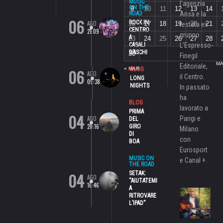
MUSIC
l’agenzia
ON THE
9
10
11
12
13
14
ROAD
Ansa e la
06
ROCK IN
AGO
16
17
18
19
20
21
testata ex
CENTRO
21:09
gruppo
A
23
24
25
26
27
28
CASALI
L’Espresso-
D’ASCHI
30
Finegil
MA
Editoriale,
06
« MAR
BLOG
AGO
il Centro.
LONG
09:38
NIGHTS
In passato
ha
BLOG
lavorato a
PRIMA
04
AGO
Parigi e
DEL
20:16
GIRO
Milano
DI
con
BOA
Eurosport
MUSIC ON
e Canal + .
THE ROAD
04
SETAK:
AGO
“AIUTATEMI
16:46
A
RITROVARE
L’IPAD”