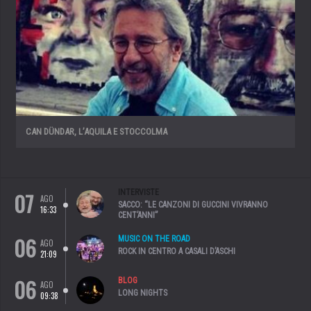
CAN DÜNDAR, L’AQUILA E STOCCOLMA
07
INTERVISTE
AGO
SACCO: “LE CANZONI DI GUCCINI VIVRANNO
16:33
CENT’ANNI”
06
MUSIC ON THE ROAD
AGO
ROCK IN CENTRO A CASALI D’ASCHI
21:09
06
BLOG
AGO
LONG NIGHTS
09:38