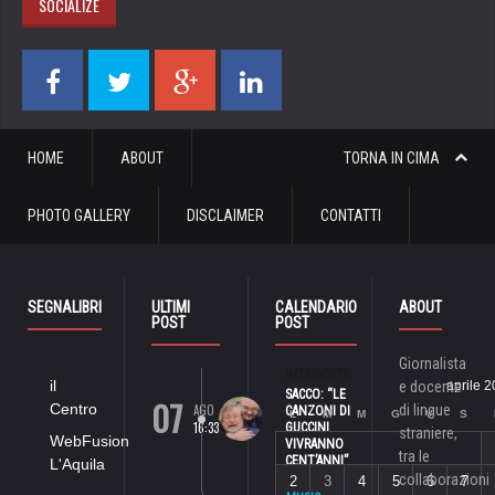
SOCIALIZE
HOME
ABOUT
TORNA IN CIMA
PHOTO GALLERY
DISCLAIMER
CONTATTI
SEGNALIBRI
ULTIMI
CALENDARIO
ABOUT
POST
POST
Giornalista
INTERVISTE
il
e docente
aprile 
SACCO: “LE
07
Centro
AGO
di lingue
CANZONI DI
L
M
M
G
V
S
16:33
GUCCINI
straniere,
WebFusion
VIVRANNO
tra le
CENT’ANNI”
L'Aquila
collaborazioni
2
3
4
5
6
7