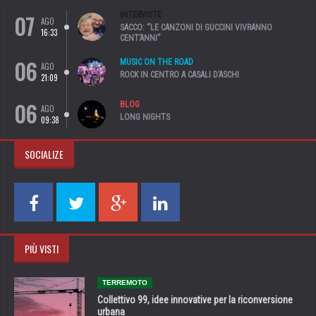
07
INTERVISTE
AGO
SACCO: “LE CANZONI DI GUCCINI VIVRANNO
16:33
CENT’ANNI”
06
MUSIC ON THE ROAD
AGO
ROCK IN CENTRO A CASALI D’ASCHI
21:09
06
BLOG
AGO
LONG NIGHTS
09:38
SOCIALIZE
PIÙ VISTI
TERREMOTO
Collettivo 99, idee innovative per la riconversione
urbana