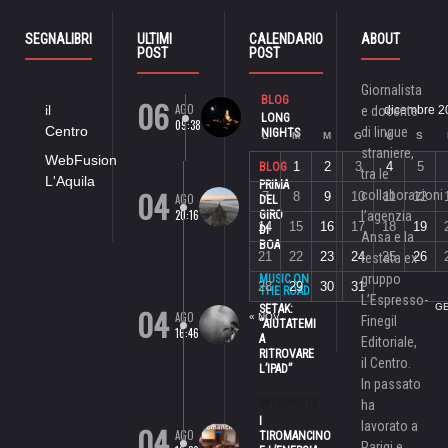
SEGNALIBRI
ULTIMI
CALENDARIO
ABOUT
POST
POST
Giornalista
06
BLOG
AGO
il
e docente
dicembre 2
LONG
09:38
Centro
di lingue
NIGHTS
L
M
M
G
V
S
straniere,
WebFusion
1
2
3
4
5
BLOG
tra le
L'Aquila
PRIMA
04
collaborazioni
7
8
9
10
11
12
AGO
DEL
20:16
GIRO
l’agenzia
14
15
16
17
18
19
DI
Ansa e la
BOA
21
22
23
24
25
26
testata ex
gruppo
MUSIC ON
28
29
30
31
THE ROAD
L’Espresso-
04
GE
SETAK:
AGO
« NOV
Finegil
“AIUTATEMI
16:46
A
Editoriale,
RITROVARE
il Centro.
L’IPAD”
In passato
INTERVISTE
ha
I
lavorato a
04
AGO
TIROMANCINO
Parigi e