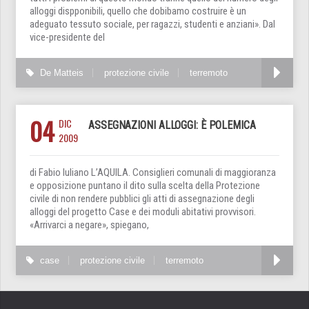
alloggi dispponibili, quello che dobibamo costruire è un
adeguato tessuto sociale, per ragazzi, studenti e anziani». Dal
vice-presidente del
De Matteis
protezione civile
terremoto
04
DIC
ASSEGNAZIONI ALLOGGI: È POLEMICA
2009
di Fabio Iuliano L’AQUILA. Consiglieri comunali di maggioranza
e opposizione puntano il dito sulla scelta della Protezione
civile di non rendere pubblici gli atti di assegnazione degli
alloggi del progetto Case e dei moduli abitativi provvisori.
«Arrivarci a negare», spiegano,
case
protezione civile
terremoto