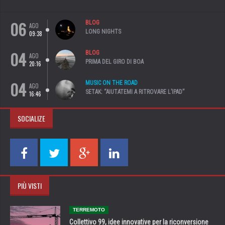
06
BLOG
AGO
LONG NIGHTS
09:38
04
BLOG
AGO
PRIMA DEL GIRO DI BOA
20:16
04
MUSIC ON THE ROAD
AGO
SETAK: “AIUTATEMI A RITROVARE L’IPAD”
16:46
SOCIALIZE
PIÙ VISTI
TERREMOTO
Collettivo 99, idee innovative per la riconversione