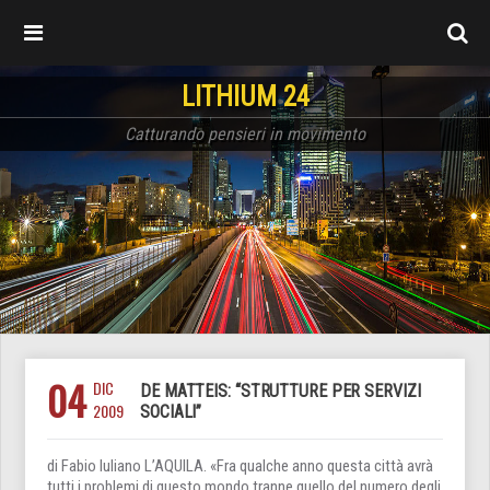
LITHIUM 24
Catturando pensieri in movimento
04
DIC
DE MATTEIS: “STRUTTURE PER SERVIZI
2009
SOCIALI”
di Fabio Iuliano L’AQUILA. «Fra qualche anno questa città avrà
tutti i problemi di questo mondo tranne quello del numero degli