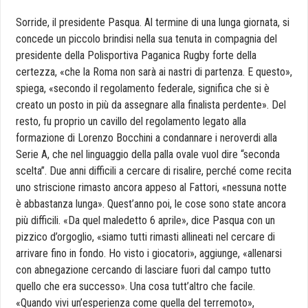
Sorride, il presidente Pasqua. Al termine di una lunga giornata, si
concede un piccolo brindisi nella sua tenuta in compagnia del
presidente della Polisportiva Paganica Rugby forte della
certezza, «che la Roma non sarà ai nastri di partenza. E questo»,
spiega, «secondo il regolamento federale, significa che si è
creato un posto in più da assegnare alla finalista perdente». Del
resto, fu proprio un cavillo del regolamento legato alla
formazione di Lorenzo Bocchini a condannare i neroverdi alla
Serie A, che nel linguaggio della palla ovale vuol dire “seconda
scelta”. Due anni difficili a cercare di risalire, perché come recita
uno striscione rimasto ancora appeso al Fattori, «nessuna notte
è abbastanza lunga». Quest’anno poi, le cose sono state ancora
più difficili. «Da quel maledetto 6 aprile», dice Pasqua con un
pizzico d’orgoglio, «siamo tutti rimasti allineati nel cercare di
arrivare fino in fondo. Ho visto i giocatori», aggiunge, «allenarsi
con abnegazione cercando di lasciare fuori dal campo tutto
quello che era successo». Una cosa tutt’altro che facile.
«Quando vivi un’esperienza come quella del terremoto»,