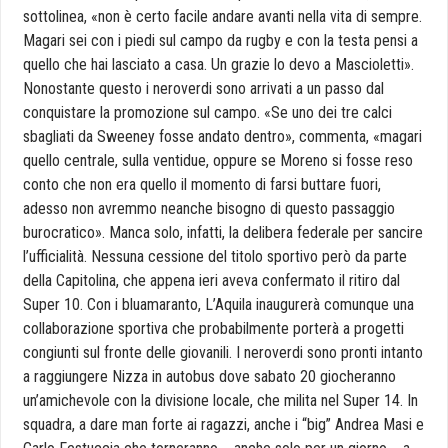
sottolinea, «non è certo facile andare avanti nella vita di sempre.
Magari sei con i piedi sul campo da rugby e con la testa pensi a
quello che hai lasciato a casa. Un grazie lo devo a Mascioletti».
Nonostante questo i neroverdi sono arrivati a un passo dal
conquistare la promozione sul campo. «Se uno dei tre calci
sbagliati da Sweeney fosse andato dentro», commenta, «magari
quello centrale, sulla ventidue, oppure se Moreno si fosse reso
conto che non era quello il momento di farsi buttare fuori,
adesso non avremmo neanche bisogno di questo passaggio
burocratico». Manca solo, infatti, la delibera federale per sancire
l’ufficialità. Nessuna cessione del titolo sportivo però da parte
della Capitolina, che appena ieri aveva confermato il ritiro dal
Super 10. Con i bluamaranto, L’Aquila inaugurerà comunque una
collaborazione sportiva che probabilmente porterà a progetti
congiunti sul fronte delle giovanili. I neroverdi sono pronti intanto
a raggiungere Nizza in autobus dove sabato 20 giocheranno
un’amichevole con la divisione locale, che milita nel Super 14. In
squadra, a dare man forte ai ragazzi, anche i “big” Andrea Masi e