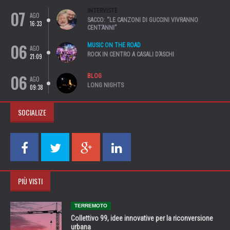
07
INTERVISTE
AGO
SACCO: “LE CANZONI DI GUCCINI VIVRANNO
16:33
CENT’ANNI”
06
MUSIC ON THE ROAD
AGO
ROCK IN CENTRO A CASALI D’ASCHI
21:09
06
BLOG
AGO
LONG NIGHTS
09:38
SOCIALIZE
PIÙ VISTI
TERREMOTO
Collettivo 99, idee innovative per la riconversione
urbana