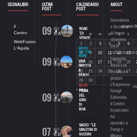
SEGNALIBRI
ULTIMI
CALENDARIO
ABOUT
POST
POST
Giornalista
SPORT
09
il
e docente
giugno 2
AGO
ROAD
Centro
di lingue
20:25
TO
L
M
M
G
V
S
VENICE
straniere,
WebFusion
1
2
3
4
5
6
tra le
L'Aquila
MUSIC
ON THE
collaborazioni
8
9
10
11
12
13
ROAD
09
l’agenzia
AGO
UNA
15
16
17
18
19
20
19:51
Ansa e la
PARTITA
A
22
23
24
25
26
27
testata ex
BEACH
gruppo
29
30
L’Espresso-
BLOG
LU
« MAG
Finegil
PRIMA
09
AGO
DEL
Editoriale,
16:16
GIRO
il Centro.
DI
BOA
In passato
ha
INTERVISTE
lavorato a
SACCO: “LE
07
AGO
Parigi e
CANZONI DI
16:33
GUCCINI
Milano