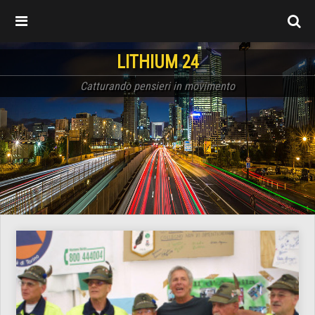
LITHIUM 24
Catturando pensieri in movimento