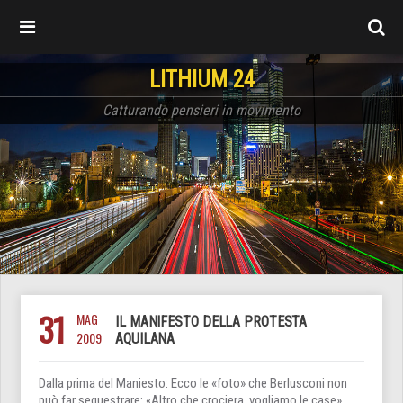
LITHIUM 24
Catturando pensieri in movimento
31
MAG
IL MANIFESTO DELLA PROTESTA
2009
AQUILANA
Dalla prima del Maniesto: Ecco le «foto» che Berlusconi non
può far sequestrare: «Altro che crociera, vogliamo le case»,