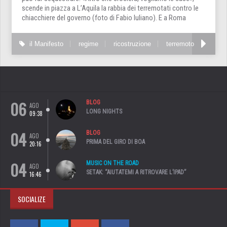
scende in piazza a L’Aquila la rabbia dei terremotati contro le
chiacchiere del governo (foto di Fabio Iuliano). E a Roma
il Manifesto
regime
ricostruzione
terremoto
06
BLOG
AGO
LONG NIGHTS
09:38
04
BLOG
AGO
PRIMA DEL GIRO DI BOA
20:16
04
MUSIC ON THE ROAD
AGO
SETAK: “AIUTATEMI A RITROVARE L’IPAD”
16:46
SOCIALIZE