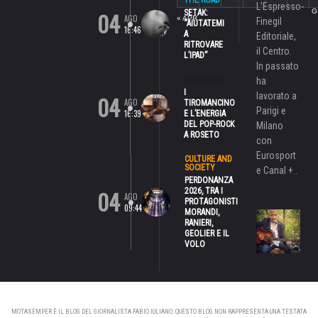
THE ROAD
L’Espresso-
04
G
SETAK:
AGO
« APR
Finegil
“AIUTATEMI
16:46
A
Editoriale,
RITROVARE
il Centro.
L’IPAD”
In passato
INTERVISTE
ha
I
lavorato a
04
AGO
TIROMANCINO
Parigi e
16:39
E L’ENERGIA
DEL POP-ROCK
Milano
A ROSETO
con
Eurosport
CULTURE AND
SOCIETY
e Canal + .
PERDONANZA
04
2026, TRA I
AGO
PROTAGONISTI
09:44
MORANDI,
RANIERI,
GEOLIER E IL
VOLO
MOTASEMPER È IL BLOG DEL GIORNALISTA FABIO IULIANO. QUESTO BLOG NON RAPPRESENTA UNA TESTATA