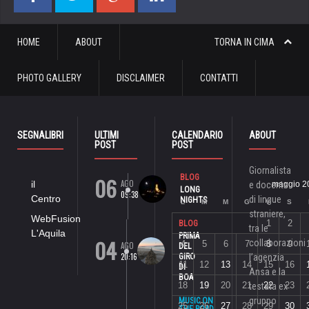
HOME
ABOUT
TORNA IN CIMA
PHOTO GALLERY
DISCLAIMER
CONTATTI
SEGNALIBRI
ULTIMI
CALENDARIO
ABOUT
POST
POST
Giornalista
06
BLOG
AGO
il
e docente
maggio 2
LONG
09:38
Centro
di lingue
NIGHTS
L
M
M
G
V
S
straniere,
WebFusion
1
2
BLOG
tra le
L'Aquila
PRIMA
04
collaborazioni
4
5
6
7
8
9
AGO
DEL
20:16
GIRO
l’agenzia
11
12
13
14
15
16
DI
Ansa e la
BOA
18
19
20
21
22
23
testata ex
gruppo
MUSIC ON
25
26
27
28
29
30