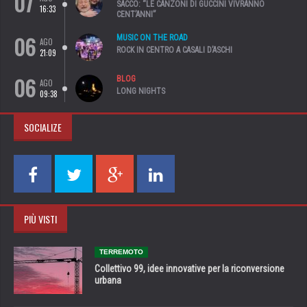
07
SACCO: “LE CANZONI DI GUCCINI VIVRANNO
16:33
CENT’ANNI”
06
MUSIC ON THE ROAD
AGO
ROCK IN CENTRO A CASALI D’ASCHI
21:09
06
BLOG
AGO
LONG NIGHTS
09:38
SOCIALIZE
PIÙ VISTI
TERREMOTO
Collettivo 99, idee innovative per la riconversione
urbana