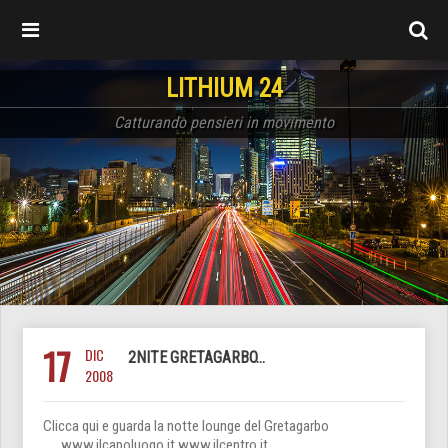
LITHIUM 24
Catturando pensieri in movimento
17
DIC
2NITE GRETAGARBO…
2008
Clicca qui e guarda la notte lounge del Gretagarbo
www.ilcapoluogo.it www.ilcentro.it