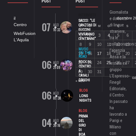
POST
POST
Giornalista
INTERVISTE
il
e docente
dicembre 2
SACCO: “LE
07
Centro
AGO
di lingue
CANZONI DI
L
M
M
G
V
S
16:33
GUCCINI
straniere,
WebFusion
VIVRANNO
1
2
3
4
5
6
tra le
CENT’ANNI”
L'Aquila
collaborazioni
8
9
10
11
12
13
MUSIC
l’agenzia
ON THE
15
16
17
18
19
20
ROAD
Ansa e la
06
ROCK IN
AGO
22
23
24
25
26
27
testata ex
CENTRO
21:09
gruppo
A
29
30
31
CASALI
L’Espresso-
GE
D’ASCHI
« NOV
Finegil
Editoriale,
06
BLOG
AGO
il Centro.
LONG
09:38
NIGHTS
In passato
ha
BLOG
lavorato a
PRIMA
04
AGO
Parigi e
DEL
20:16
GIRO
Milano
DI
con
BOA