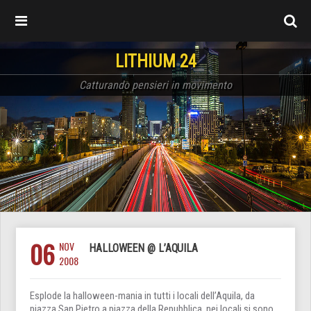
LITHIUM 24
Catturando pensieri in movimento
06
NOV
HALLOWEEN @ L’AQUILA
2008
Esplode la halloween-mania in tutti i locali dell’Aquila, da
piazza San Pietro a piazza della Repubblica, nei locali si sono