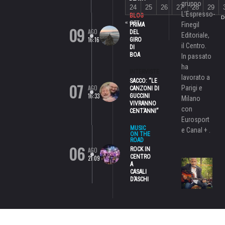
gruppo
24
25
26
27
28
29
L’Espresso-
BLOG
D
« OTT
Finegil
PRIMA
09
AGO
DEL
Editoriale,
16:16
GIRO
il Centro.
DI
BOA
In passato
ha
INTERVISTE
lavorato a
SACCO: “LE
07
AGO
Parigi e
CANZONI DI
16:33
GUCCINI
Milano
VIVRANNO
con
CENT’ANNI”
Eurosport
MUSIC
e Canal + .
ON THE
ROAD
06
ROCK IN
AGO
CENTRO
21:09
A
CASALI
D’ASCHI