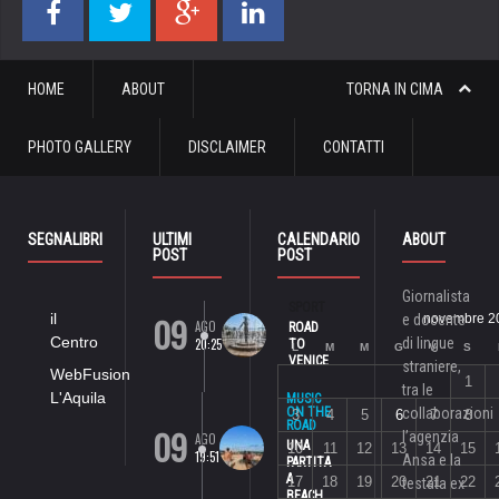
HOME
ABOUT
TORNA IN CIMA
PHOTO GALLERY
DISCLAIMER
CONTATTI
SEGNALIBRI
ULTIMI
CALENDARIO
ABOUT
POST
POST
Giornalista
SPORT
09
il
e docente
novembre 2
AGO
ROAD
Centro
di lingue
20:25
TO
L
M
M
G
V
S
VENICE
straniere,
WebFusion
1
tra le
L'Aquila
MUSIC
ON THE
collaborazioni
3
4
5
6
7
8
ROAD
09
l’agenzia
AGO
UNA
10
11
12
13
14
15
19:51
Ansa e la
PARTITA
A
17
18
19
20
21
22
testata ex
BEACH