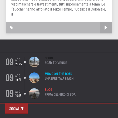
visti maschere e travestimenti, tutti rigorosamente a tema. Le
“zucche” hanno affollato il Terzo Tempo, l’Obelix e il Coloniale,
il
09
SPORT
AGO
ROAD TO VENICE
20:25
09
MUSIC ON THE ROAD
AGO
UNA PARTITA A BEACH
19:51
09
BLOG
AGO
PRIMA DEL GIRO DI BOA
16:16
SOCIALIZE