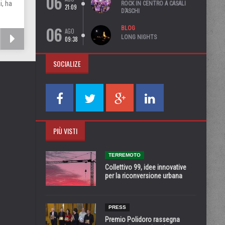
06
i, ha
ROCK IN CENTRO A CASALI
21:09
D’ASCHI
06
BLOG
AGO
LONG NIGHTS
09:38
SOCIALIZE
PIÙ VISTI
TERREMOTO
Collettivo 99, idee innovative
per la riconversione urbana
PRESS
Premio Polidoro rassegna