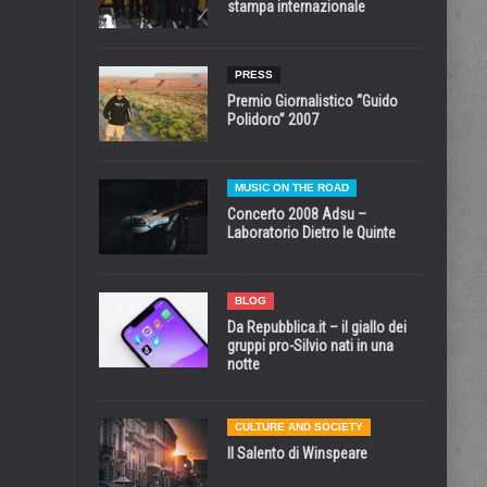
stampa internazionale
PRESS
Premio Giornalistico “Guido
Polidoro” 2007
MUSIC ON THE ROAD
Concerto 2008 Adsu –
Laboratorio Dietro le Quinte
BLOG
Da Repubblica.it – il giallo dei
gruppi pro-Silvio nati in una
notte
CULTURE AND SOCIETY
Il Salento di Winspeare