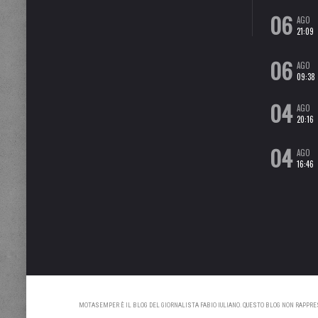
06
AGO
21:09
06
AGO
09:38
04
AGO
20:16
04
AGO
16:46
MOTASEMPER È IL BLOG DEL GIORNALISTA FABIO IULIANO. QUESTO BLOG NON RAPPRESE