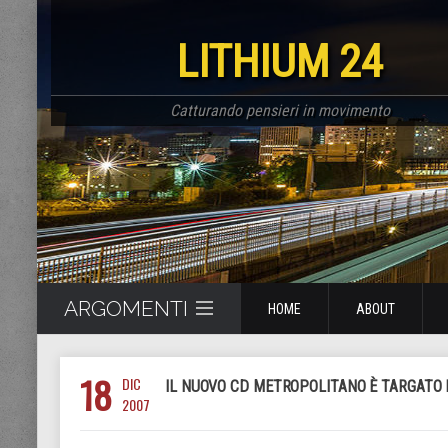
LITHIUM 24
Catturando pensieri in movimento
ARGOMENTI
HOME
ABOUT
18
DIC
IL NUOVO CD METROPOLITANO È TARGATO 
2007