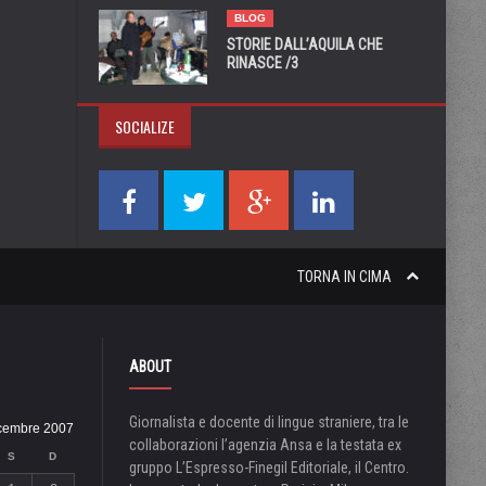
BLOG
STORIE DALL’AQUILA CHE
RINASCE /3
SOCIALIZE
TORNA IN CIMA
ABOUT
Giornalista e docente di lingue straniere, tra le
cembre 2007
collaborazioni l’agenzia Ansa e la testata ex
S
D
gruppo L’Espresso-Finegil Editoriale, il Centro.