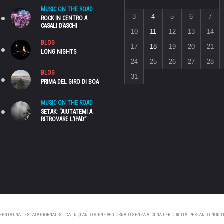
MUSIC ON THE ROAD
3
4
5
6
7
ROCK IN CENTRO A
CASALI D’ASCHI
10
11
12
13
14
BLOG
17
18
19
20
21
LONG NIGHTS
24
25
26
27
28
BLOG
31
PRIMA DEL GIRO DI BOA
MUSIC ON THE ROAD
SETAK: “AIUTATEMI A
RITROVARE L’IPAD”
NTA UNA TESTATA GIORNALISTICA, IN QUANTO VIENE AGGIORNATO SENZA ALCUNA PERIODICITÀ. PERTANTO, NON PUÒ