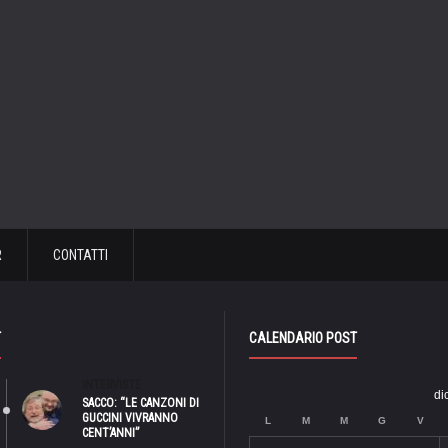
R
CONTATTI
T
CALENDARIO POST
INTERVISTE
di
SACCO: “LE CANZONI DI
GUCCINI VIVRANNO
L
M
M
G
V
CENT’ANNI”