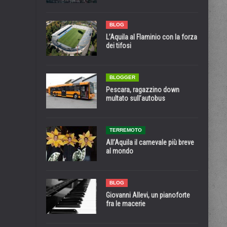
BLOG
L’Aquila al Flaminio con la forza
dei tifosi
BLOGGER
Pescara, ragazzino down
multato sull’autobus
TERREMOTO
All’Aquila il carnevale più breve
al mondo
BLOG
Giovanni Allevi, un pianoforte
fra le macerie