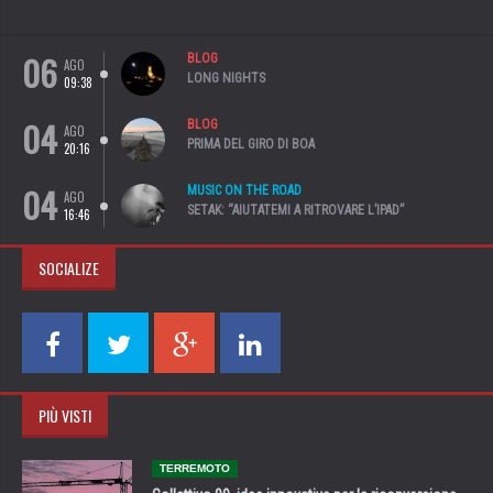
06
BLOG
AGO
LONG NIGHTS
09:38
04
BLOG
AGO
PRIMA DEL GIRO DI BOA
20:16
04
MUSIC ON THE ROAD
AGO
SETAK: “AIUTATEMI A RITROVARE L’IPAD”
16:46
SOCIALIZE
PIÙ VISTI
TERREMOTO