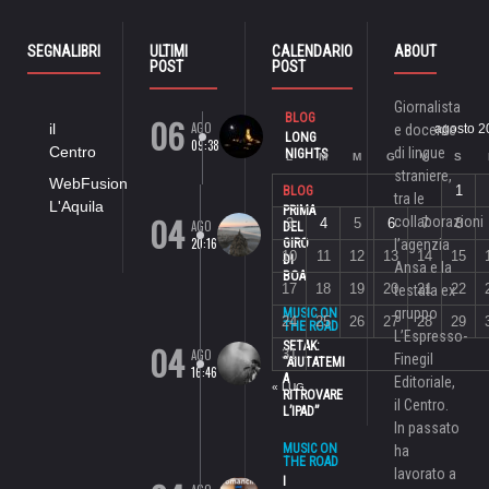
SEGNALIBRI
ULTIMI
CALENDARIO
ABOUT
POST
POST
Giornalista
06
BLOG
AGO
il
e docente
agosto 2
LONG
09:38
Centro
di lingue
NIGHTS
L
M
M
G
V
S
straniere,
WebFusion
1
BLOG
tra le
L'Aquila
PRIMA
04
collaborazioni
3
4
5
6
7
8
AGO
DEL
20:16
GIRO
l’agenzia
10
11
12
13
14
15
DI
Ansa e la
BOA
17
18
19
20
21
22
testata ex
gruppo
MUSIC ON
24
25
26
27
28
29
THE ROAD
L’Espresso-
04
SETAK:
AGO
31
Finegil
“AIUTATEMI
16:46
A
Editoriale,
« LUG
RITROVARE
il Centro.
L’IPAD”
In passato
MUSIC ON
ha
THE ROAD
lavorato a
I