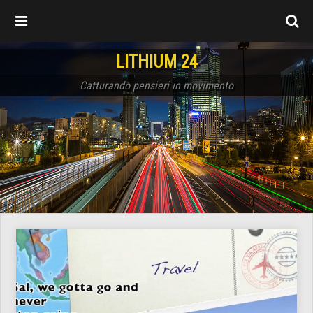
LITHIUM 24
Catturando pensieri in movimento