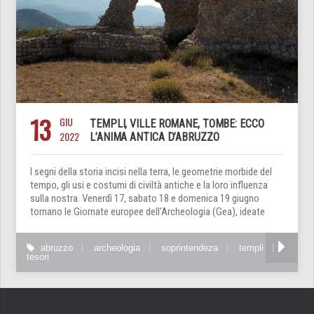
13
GIU
TEMPLI, VILLE ROMANE, TOMBE: ECCO
2022
L’ANIMA ANTICA D’ABRUZZO
I segni della storia incisi nella terra, le geometrie morbide del
tempo, gli usi e costumi di civiltà antiche e la loro influenza
sulla nostra. Venerdì 17, sabato 18 e domenica 19 giugno
tornano le Giornate europee dell’Archeologia (Gea), ideate
abruzzo
archeologia
soprintendeza
templi
tesori