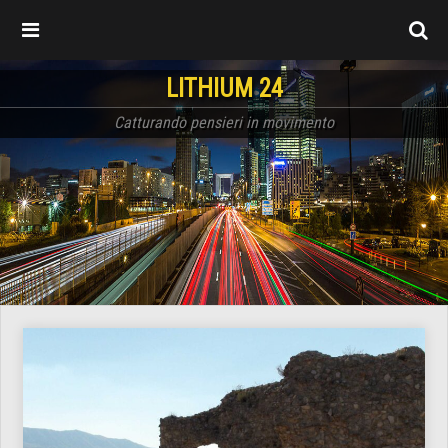
LITHIUM 24
Catturando pensieri in movimento