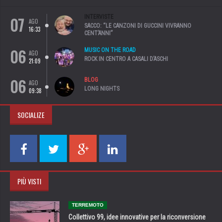
07
INTERVISTE
AGO
SACCO: “LE CANZONI DI GUCCINI VIVRANNO
16:33
CENT’ANNI”
06
MUSIC ON THE ROAD
AGO
ROCK IN CENTRO A CASALI D’ASCHI
21:09
06
BLOG
AGO
LONG NIGHTS
09:38
SOCIALIZE
PIÙ VISTI
TERREMOTO
Collettivo 99, idee innovative per la riconversione