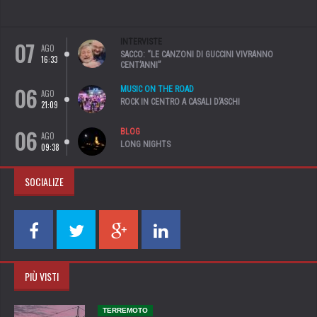
07
INTERVISTE
AGO
SACCO: “LE CANZONI DI GUCCINI VIVRANNO
16:33
CENT’ANNI”
06
MUSIC ON THE ROAD
AGO
ROCK IN CENTRO A CASALI D’ASCHI
21:09
06
BLOG
AGO
LONG NIGHTS
09:38
SOCIALIZE
PIÙ VISTI
TERREMOTO