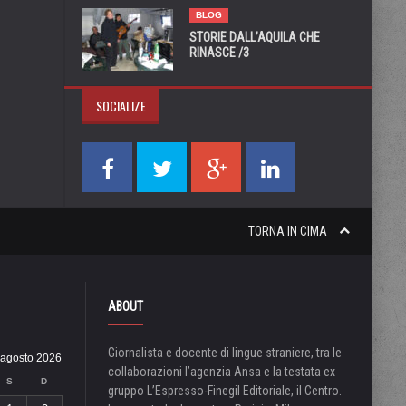
BLOG
STORIE DALL’AQUILA CHE
RINASCE /3
SOCIALIZE
TORNA IN CIMA
ABOUT
Giornalista e docente di lingue straniere, tra le
agosto 2026
collaborazioni l’agenzia Ansa e la testata ex
S
D
gruppo L’Espresso-Finegil Editoriale, il Centro.