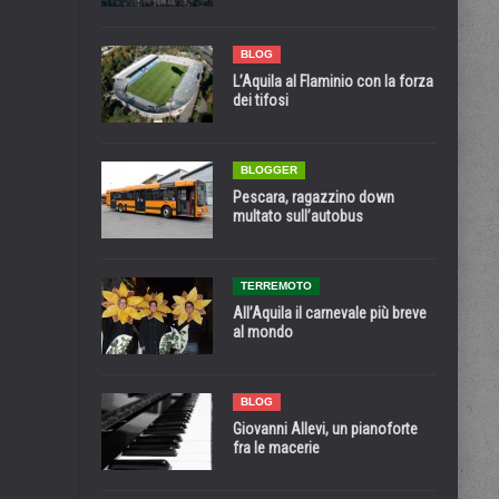
BLOG
L’Aquila al Flaminio con la forza
dei tifosi
BLOGGER
Pescara, ragazzino down
multato sull’autobus
TERREMOTO
All’Aquila il carnevale più breve
al mondo
BLOG
Giovanni Allevi, un pianoforte
fra le macerie