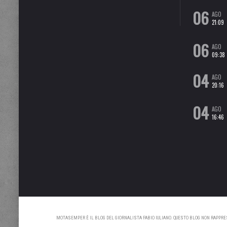
06
AGO
21:09
06
AGO
09:38
04
AGO
20:16
04
AGO
16:46
MOTASEMPER È IL BLOG DEL GIORNALISTA FABIO IULIANO. QUESTO BLOG NON RAPPRESE