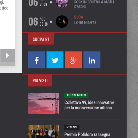
06
gi,
ROCK IN CENTRO A CASALI
21:09
D’ASCHI
oetico
06
BLOG
AGO
LONG NIGHTS
09:38
SOCIALIZE
PIÙ VISTI
TERREMOTO
Collettivo 99, idee innovative
per la riconversione urbana
PRESS
Premio Polidoro rassegna