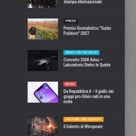
stampa internazionale
PRESS
Premio Giornalistico “Guido
Polidoro” 2007
MUSIC ON THE ROAD
Concerto 2008 Adsu –
Laboratorio Dietro le Quinte
BLOG
Da Repubblica.it – il giallo dei
gruppi pro-Silvio nati in una
notte
CULTURE AND SOCIETY
Il Salento di Winspeare