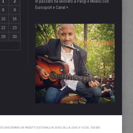
1
2
In passato ha lavorato a Parigi e Milano con
Eurosport e Canal + .
8
9
15
16
22
23
29
30
 CONSIDERARSI UN PRODOTTO EDITORIALE AI SENSI DELLA LEGGE N° 62 DEL 7/03/2001