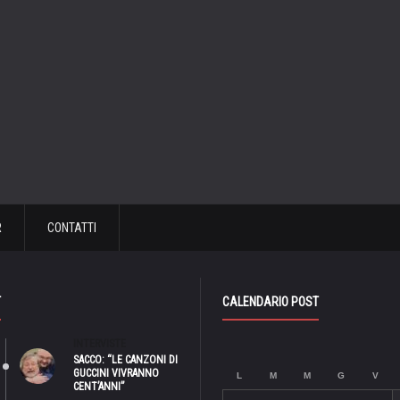
R
CONTATTI
T
CALENDARIO POST
INTERVISTE
SACCO: “LE CANZONI DI
GUCCINI VIVRANNO
L
M
M
G
V
CENT’ANNI”