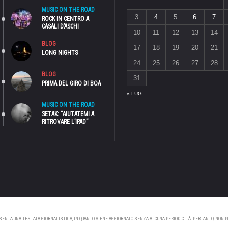
MUSIC ON THE ROAD
3
4
5
6
7
ROCK IN CENTRO A
CASALI D’ASCHI
10
11
12
13
14
BLOG
17
18
19
20
21
LONG NIGHTS
24
25
26
27
28
BLOG
31
PRIMA DEL GIRO DI BOA
« LUG
MUSIC ON THE ROAD
SETAK: “AIUTATEMI A
RITROVARE L’IPAD”
NTA UNA TESTATA GIORNALISTICA, IN QUANTO VIENE AGGIORNATO SENZA ALCUNA PERIODICITÀ. PERTANTO, NON PUÒ