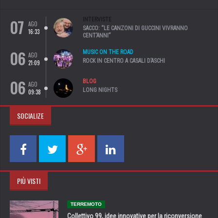
07
INTERVISTE
AGO
SACCO: “LE CANZONI DI GUCCINI VIVRANNO
16:33
CENT’ANNI”
06
MUSIC ON THE ROAD
AGO
ROCK IN CENTRO A CASALI D’ASCHI
21:09
06
BLOG
AGO
LONG NIGHTS
09:38
SOCIALIZE
PIÙ VISTI
TERREMOTO
Collettivo 99, idee innovative per la riconversione