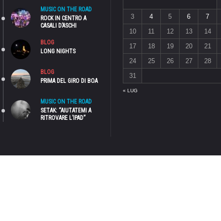
MUSIC ON THE ROAD
3
4
5
6
7
ROCK IN CENTRO A
CASALI D’ASCHI
10
11
12
13
14
BLOG
17
18
19
20
21
LONG NIGHTS
24
25
26
27
28
BLOG
31
PRIMA DEL GIRO DI BOA
« LUG
MUSIC ON THE ROAD
SETAK: “AIUTATEMI A
RITROVARE L’IPAD”
NTA UNA TESTATA GIORNALISTICA, IN QUANTO VIENE AGGIORNATO SENZA ALCUNA PERIODICITÀ. PERTANTO, NON PUÒ