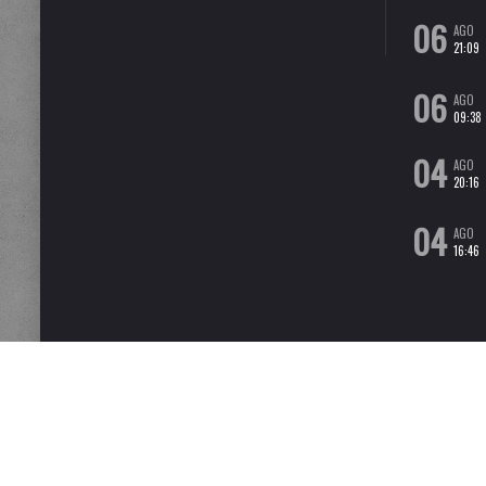
06
AGO
21:09
06
AGO
09:38
04
AGO
20:16
04
AGO
16:46
MOTASEMPER È IL BLOG DEL GIORNALISTA FABIO IULIANO. QUESTO BLOG NON RAPPRESE