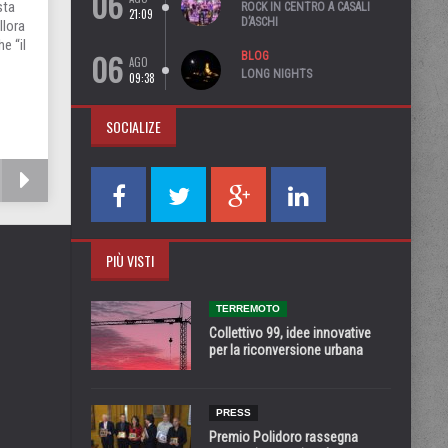
06
sta
ROCK IN CENTRO A CASALI
21:09
D’ASCHI
llora
e “il
06
BLOG
AGO
LONG NIGHTS
09:38
SOCIALIZE
PIÙ VISTI
TERREMOTO
Collettivo 99, idee innovative
per la riconversione urbana
PRESS
Premio Polidoro rassegna