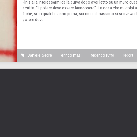
«Iniziai a interessarmi della curva dopo aver letto su un muro que
scritta: “Il potere deve essere bianconero”. La cosa che mi colpì a
è che, solo qualche anno prima, sui muri al massimo si scriveva ch
potere deve
Daniele Segre
enrico masi
federico ruffo
report