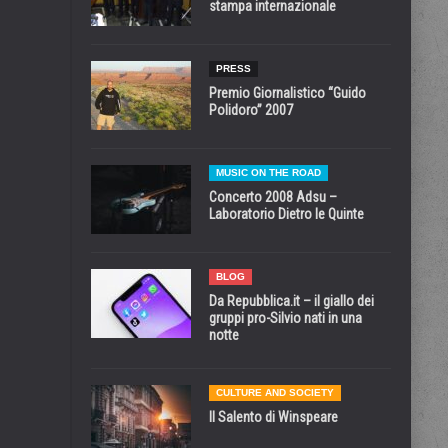
stampa internazionale
PRESS
Premio Giornalistico “Guido
Polidoro” 2007
MUSIC ON THE ROAD
Concerto 2008 Adsu –
Laboratorio Dietro le Quinte
BLOG
Da Repubblica.it – il giallo dei
gruppi pro-Silvio nati in una
notte
CULTURE AND SOCIETY
Il Salento di Winspeare