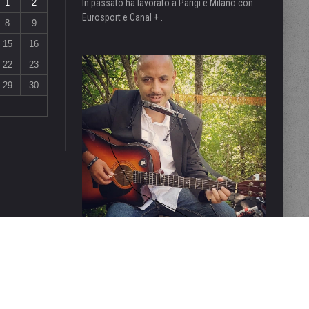
1
2
In passato ha lavorato a Parigi e Milano con
Eurosport e Canal + .
8
9
15
16
22
23
29
30
 CONSIDERARSI UN PRODOTTO EDITORIALE AI SENSI DELLA LEGGE N° 62 DEL 7/03/2001