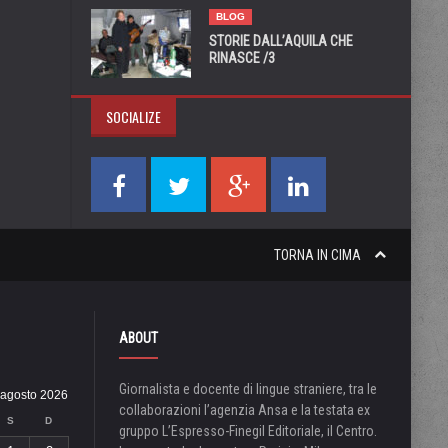
BLOG
STORIE DALL’AQUILA CHE
RINASCE /3
SOCIALIZE
TORNA IN CIMA
ABOUT
Giornalista e docente di lingue straniere, tra le
agosto 2026
collaborazioni l’agenzia Ansa e la testata ex
S
D
gruppo L’Espresso-Finegil Editoriale, il Centro.