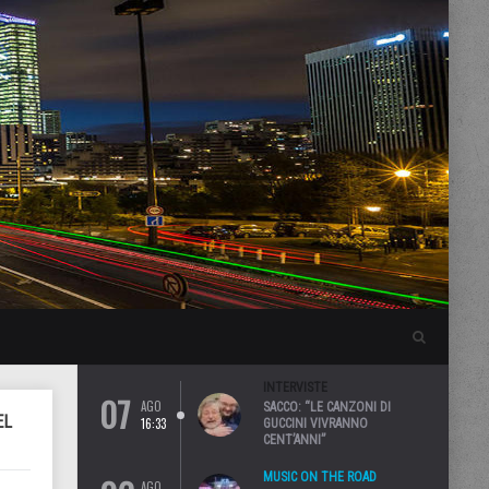
INTERVISTE
07
AGO
SACCO: “LE CANZONI DI
EL
16:33
GUCCINI VIVRANNO
CENT’ANNI”
MUSIC ON THE ROAD
AGO