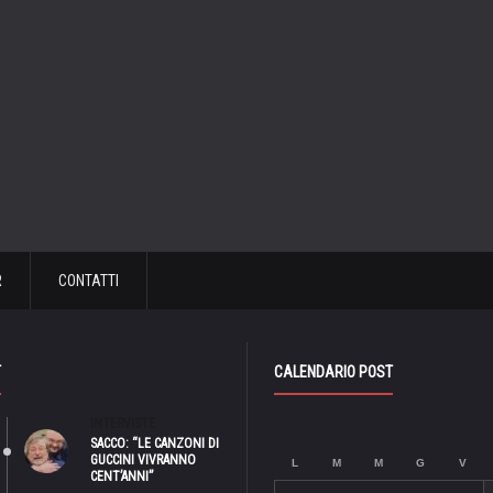
R
CONTATTI
T
CALENDARIO POST
INTERVISTE
SACCO: “LE CANZONI DI
GUCCINI VIVRANNO
L
M
M
G
V
CENT’ANNI”