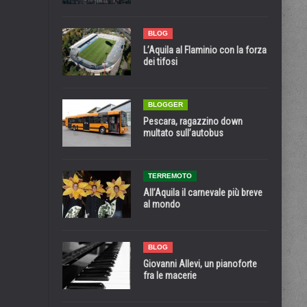
BLOG
L’Aquila al Flaminio con la forza
dei tifosi
BLOGGER
Pescara, ragazzino down
multato sull’autobus
TERREMOTO
All’Aquila il carnevale più breve
al mondo
BLOG
Giovanni Allevi, un pianoforte
fra le macerie