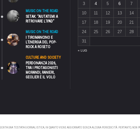
3
4
5
6
7
MUSIC ON THE ROAD
10
11
12
13
14
SETAK: “AIUTATEMI A
RITROVARE L’IPAD”
17
18
19
20
21
24
25
26
27
28
MUSIC ON THE ROAD
I TIROMANCINO E
31
L’ENERGIA DEL POP-
ROCK A ROSETO
« LUG
CULTURE AND SOCIETY
PERDONANZA 2026,
TRA I PROTAGONISTI
MORANDI, RANIERI,
GEOLIER E IL VOLO
NTA UNA TESTATA GIORNALISTICA, IN QUANTO VIENE AGGIORNATO SENZA ALCUNA PERIODICITÀ. PERTANTO, NON PUÒ