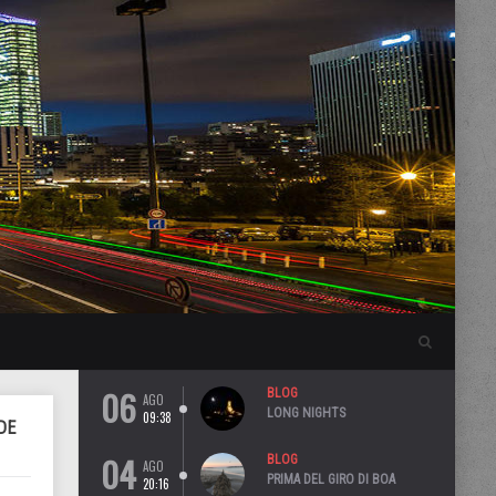
06
BLOG
AGO
LONG NIGHTS
09:38
DE
04
BLOG
AGO
PRIMA DEL GIRO DI BOA
20:16