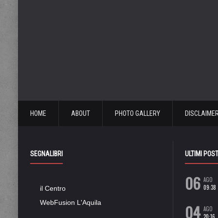
HOME
ABOUT
PHOTO GALLERY
DISCLAIME
SEGNALIBRI
ULTIMI POS
06
AGO
09:38
il Centro
WebFusion L'Aquila
04
AGO
20:16