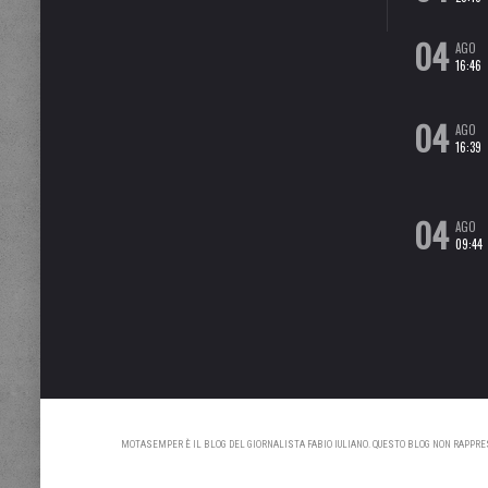
04
AGO
16:46
04
AGO
16:39
04
AGO
09:44
MOTASEMPER È IL BLOG DEL GIORNALISTA FABIO IULIANO. QUESTO BLOG NON RAPPRESE