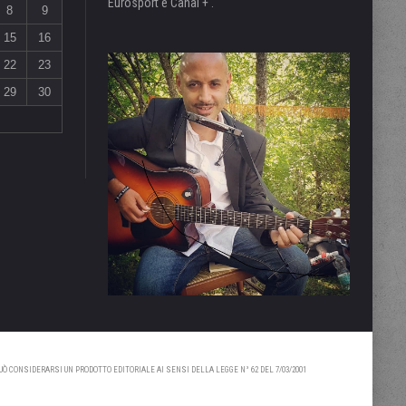
Eurosport e Canal + .
8
9
15
16
22
23
29
30
 CONSIDERARSI UN PRODOTTO EDITORIALE AI SENSI DELLA LEGGE N° 62 DEL 7/03/2001