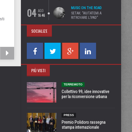
04
MUSIC ON THE ROAD
AGO
SETAK: “AIUTATEMI A
16:46
RITROVARE L’IPAD”
sti
SOCIALIZE
PIÙ VISTI
TERREMOTO
Collettivo 99, idee innovative
per la riconversione urbana
PRESS
Premio Polidoro rassegna
stampa internazionale