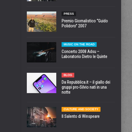
PRESS
Premio Giornalistico “Guido
Polidoro” 2007
MUSIC ON THE ROAD
Concerto 2008 Adsu –
Laboratorio Dietro le Quinte
BLOG
Da Repubblica.it – il giallo dei
gruppi pro-Silvio nati in una
notte
CULTURE AND SOCIETY
Il Salento di Winspeare