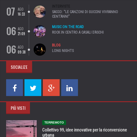
07
INTERVISTE
AGO
SACCO: “LE CANZONI DI GUCCINI VIVRANNO
16:33
CENT’ANNI”
06
MUSIC ON THE ROAD
AGO
ROCK IN CENTRO A CASALI D’ASCHI
21:09
06
BLOG
AGO
LONG NIGHTS
09:38
SOCIALIZE
PIÙ VISTI
TERREMOTO
Collettivo 99, idee innovative per la riconversione
urbana