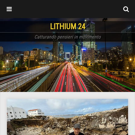
LITHIUM 24
Catturando pensieri in movimento