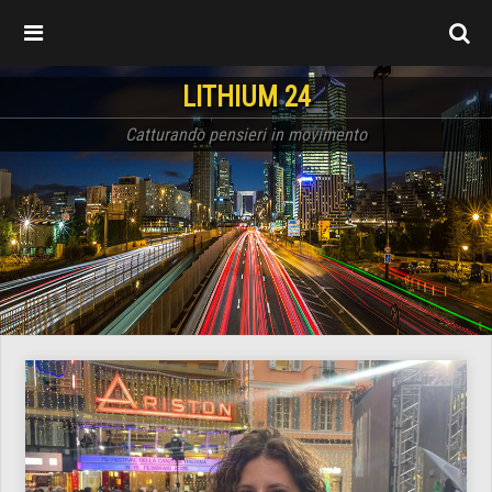
LITHIUM 24
Catturando pensieri in movimento