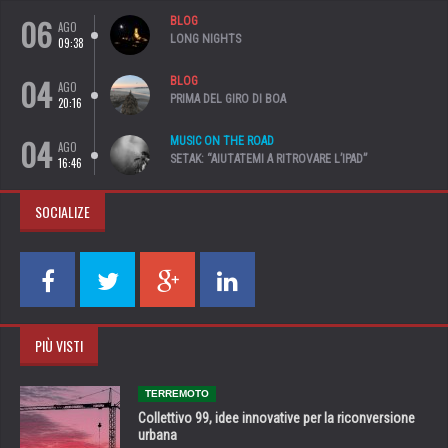
06
BLOG
AGO
LONG NIGHTS
09:38
04
BLOG
AGO
PRIMA DEL GIRO DI BOA
20:16
04
MUSIC ON THE ROAD
AGO
SETAK: “AIUTATEMI A RITROVARE L’IPAD”
16:46
SOCIALIZE
PIÙ VISTI
TERREMOTO
Collettivo 99, idee innovative per la riconversione
urbana