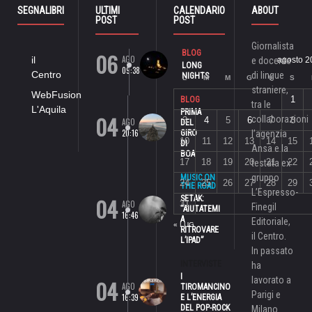
SEGNALIBRI
ULTIMI
CALENDARIO
ABOUT
POST
POST
Giornalista
06
BLOG
AGO
il
e docente
agosto 2
LONG
09:38
Centro
di lingue
NIGHTS
L
M
M
G
V
S
straniere,
WebFusion
1
BLOG
tra le
L'Aquila
PRIMA
04
collaborazioni
3
4
5
6
7
8
AGO
DEL
20:16
GIRO
l’agenzia
10
11
12
13
14
15
DI
Ansa e la
BOA
17
18
19
20
21
22
testata ex
gruppo
MUSIC ON
24
25
26
27
28
29
THE ROAD
L’Espresso-
04
SETAK:
AGO
31
Finegil
“AIUTATEMI
16:46
A
Editoriale,
« LUG
RITROVARE
il Centro.
L’IPAD”
In passato
INTERVISTE
ha
I
lavorato a
04
AGO
TIROMANCINO
Parigi e
16:39
E L’ENERGIA
DEL POP-ROCK
Milano