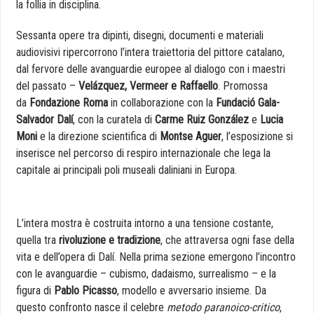
la follia in disciplina.
Sessanta opere tra dipinti, disegni, documenti e materiali
audiovisivi ripercorrono l’intera traiettoria del pittore catalano,
dal fervore delle avanguardie europee al dialogo con i maestri
del passato –
Velázquez, Vermeer e Raffaello
. Promossa
da
Fondazione Roma
in collaborazione con la
Fundació Gala-
Salvador Dalí
, con la curatela di
Carme Ruiz González
e
Lucia
Moni
e la direzione scientifica di
Montse Aguer
, l’esposizione si
inserisce nel percorso di respiro internazionale che lega la
capitale ai principali poli museali daliniani in Europa.
L’intera mostra è costruita intorno a una tensione costante,
quella tra
rivoluzione e tradizione
, che attraversa ogni fase della
vita e dell’opera di Dalí. Nella prima sezione emergono l’incontro
con le avanguardie – cubismo, dadaismo, surrealismo – e la
figura di
Pablo Picasso
, modello e avversario insieme. Da
questo confronto nasce il celebre
metodo paranoico-critico
,