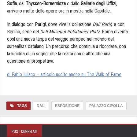
Sofía
, dal
Thyssen-Bornemisza
e dalle
Gallerie degli Uffizi
,
arrivano molte delle opere ora in mostra nella Capitale.
In dialogo con Parigi, dove vive la collezione
Dalí Paris
, e con
Berlino, sede del
Dalí Museum Potsdamer Platz
, Roma diventa
così una nuova tappa del viaggio europeo nel mondo del
surrealista catalano. Un percorso che continua a ricordare, con
la lucidità di un sogno, che la realtà non è altro che una
questione di prospettiva.
di Fabio Iuliano – articolo uscito anche su The Walk of Fame
TAGS
DALI
ESPOSIZIONE
PALAZZO CIPOLLA
POST CORRELATI