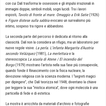
con cui Dalí trasforma le ossessioni e gli impulsi irrazionali in
immagini doppie, simboli mobili, sogni lucidi. Tra i lavori
esposti,
Tavolo di fronte al mare. Omaggio a Erik Satie
(1926)
e
Figure distese sulla sabbia
evocano un surrealismo più
intimo, sospeso tra rigore e abbandono.
La seconda parte del percorso è dedicata al ritorno alla
classicità. Dalí non la considera un rifugio, ma un laboratorio per
nuove regole visive.
La perla. L’infanta Margarita d’Austria
secondo Velázquez
(1981),
La merlettaia
e la
stereoscopica
La scuola di Atene / El incendio del
Borgo
(1979) mostrano l’artista nella sua fase più consapevole,
quando fonde il Rinascimento con la fisica nucleare, la
devozione religiosa con la scienza moderna. I “segreti magici
per dipingere”, che Dalí teorizza nel 1948, diventano la chiave
per leggere la sua “mistica atomica”, dove ogni molecola è una
particella di fede e di estetica.
La mostra è arricchita da materiali d’archivio e fotografie