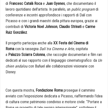
di
Francesc Català Roca
e
Juan Gyenes
, che documentano il
lavoro quotidiano dell’artista. In parallelo, un
public program
di
conferenze e incontri approfondisce i rapporti di Dalí con
Picasso e con i grandi maestri della pittura europea, grazie ai
contributi di
Victoria Noel Johnson
,
Claudio Strinati
e
Carme
Ruiz González
.
Il progetto partecipa anche alla
XX Festa del Cinema di
Roma
con la rassegna
Dalí tra Cinema e Arte
, ospitata
a
Palazzo Sciarra Colonna
, che raccoglie documentari e film rari
dedicati al suo rapporto con il linguaggio cinematografico: da
Un
chien andalou
con Buñuel alle collaborazioni visionarie con
Disney.
Con questa mostra,
Fondazione Roma
prosegue il cammino
avviato con l’esposizione dedicata a Picasso, riaffermando l’idea
di cultura come patrimonio condiviso e motore civile. “Portare a
Roma un progetto di tale respiro internazionale”, sottolinea il