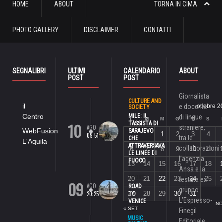
HOME
ABOUT
TORNA IN CIMA
PHOTO GALLERY
DISCLAIMER
CONTATTI
SEGNALIBRI
ULTIMI
CALENDARIO
ABOUT
POST
POST
Giornalista
CULTURE AND
il
e docente
ottobre 
SOCIETY
Centro
MILE: IL
di lingue
L
M
M
G
V
S
10
TASSISTA DI
AGO
straniere,
WebFusion
SARAJEVO
1
2
3
4
09:51
tra le
CHE
L'Aquila
ATTRAVERSAVA
collaborazioni
6
7
8
9
10
11
LE LINEE DI
l’agenzia
FUOCO
13
14
15
16
17
18
Ansa e la
SPORT
20
21
22
23
24
25
testata ex
09
AGO
ROAD
gruppo
20:25
27
28
29
30
31
TO
L’Espresso-
VENICE
NO
« SET
Finegil
MUSIC
Editoriale,