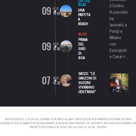
ON THE
ROAD
il Centro.
09
AGO
UNA
In passato
19:51
PARTITA
ha
A
BEACH
lavorato a
Parigi e
BLOG
Milano
PRIMA
09
AGO
con
DEL
16:16
GIRO
Eurosport
DI
e Canal + .
BOA
INTERVISTE
SACCO: “LE
07
AGO
CANZONI DI
16:33
GUCCINI
VIVRANNO
CENT’ANNI”
MOTASEMPER È IL BLOG DEL GIORNALISTA FABIO IULIANO. QUESTO BLOG NON RAPPRESENTA UNA TESTATA
GIORNALISTICA, IN QUANTO VIENE AGGIORNATO SENZA ALCUNA PERIODICITÀ. PERTANTO, NON PUÒ CONSIDERARSI UN
PRODOTTO EDITORIALE AI SENSI DELLA LEGGE N° 62 DEL 7/03/2001