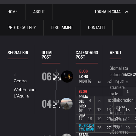
HOME
ABOUT
TORNA IN CIMA
PHOTO GALLERY
DISCLAIMER
CONTATTI
SEGNALIBRI
ULTIMI
CALENDARIO
ABOUT
POST
POST
Giornalista
06
BLOG
AGO
il
e docente
marzo 2
LONG
09:38
Centro
di lingue
NIGHTS
L
M
M
G
V
S
straniere,
WebFusion
1
BLOG
tra le
L'Aquila
PRIMA
04
collaborazioni
3
4
5
6
7
8
AGO
DEL
20:16
GIRO
l’agenzia
10
11
12
13
14
15
DI
Ansa e la
BOA
17
18
19
20
21
22
testata ex
gruppo
MUSIC ON
24
25
26
27
28
29
THE ROAD
L’Espresso-
SETAK: