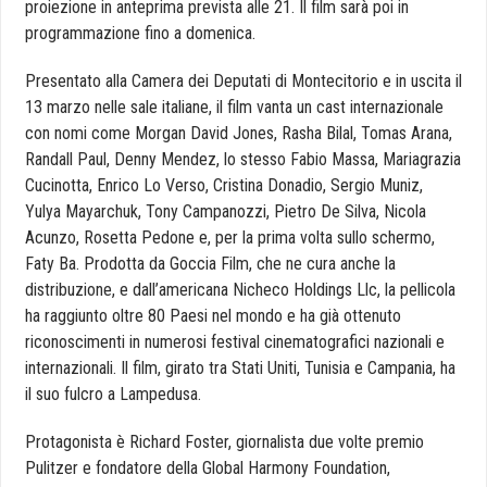
proiezione in anteprima prevista alle 21. Il film sarà poi in
programmazione fino a domenica.
Presentato alla Camera dei Deputati di Montecitorio e in uscita il
13 marzo nelle sale italiane, il film vanta un cast internazionale
con nomi come Morgan David Jones, Rasha Bilal, Tomas Arana,
Randall Paul, Denny Mendez, lo stesso Fabio Massa, Mariagrazia
Cucinotta, Enrico Lo Verso, Cristina Donadio, Sergio Muniz,
Yulya Mayarchuk, Tony Campanozzi, Pietro De Silva, Nicola
Acunzo, Rosetta Pedone e, per la prima volta sullo schermo,
Faty Ba. Prodotta da Goccia Film, che ne cura anche la
distribuzione, e dall’americana Nicheco Holdings Llc, la pellicola
ha raggiunto oltre 80 Paesi nel mondo e ha già ottenuto
riconoscimenti in numerosi festival cinematografici nazionali e
internazionali. Il film, girato tra Stati Uniti, Tunisia e Campania, ha
il suo fulcro a Lampedusa.
Protagonista è Richard Foster, giornalista due volte premio
Pulitzer e fondatore della Global Harmony Foundation,