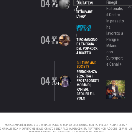
04
AGO
31
Finegil
“AIUTATEMI
16:46
AP
A
Editoriale,
« FEB
RITROVARE
il Centro.
L’IPAD”
In passato
MUSIC ON
ha
THE ROAD
lavorato a
04
I
AGO
Parigi e
TIROMANCINO
16:39
E L’ENERGIA
Milano
DEL POP-ROCK
con
A ROSETO
Eurosport
CULTURE AND
e Canal + .
SOCIETY
PERDONANZA
04
2026, TRA I
AGO
PROTAGONISTI
09:44
MORANDI,
RANIERI,
GEOLIER E IL
VOLO
MOTASEMPER È IL BLOG DEL GIORNALISTA FABIO IULIANO. QUESTO BLOG NON RAPPRESENTA UNA TESTATA
GIORNALISTICA, IN QUANTO VIENE AGGIORNATO SENZA ALCUNA PERIODICITÀ. PERTANTO, NON PUÒ CONSIDERARSI UN