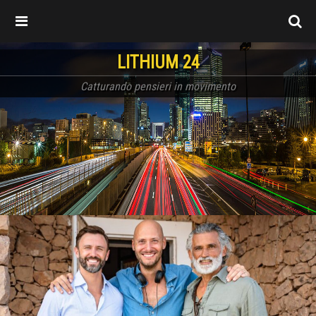
LITHIUM 24
Catturando pensieri in movimento