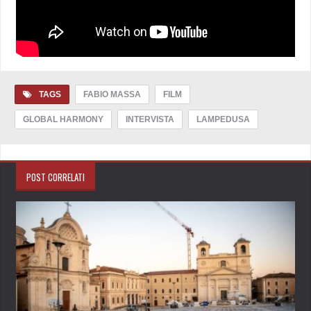
TAGS
FABIO MASSA
FILM
GLOBAL HARMONY
INTERVISTA
LAMPEDUSA
POST CORRELATI