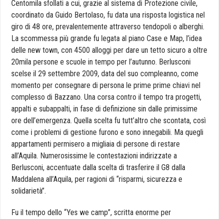
Centomila sfollati a cui, grazie al sistema di Protezione civile,
coordinato da Guido Bertolaso, fu data una risposta logistica nel
giro di 48 ore, prevalentemente attraverso tendopoli o alberghi.
La scommessa più grande fu legata al piano Case e Map, l’idea
delle new town, con 4500 alloggi per dare un tetto sicuro a oltre
20mila persone e scuole in tempo per l’autunno. Berlusconi
scelse il 29 settembre 2009, data del suo compleanno, come
momento per consegnare di persona le prime prime chiavi nel
complesso di Bazzano. Una corsa contro il tempo tra progetti,
appalti e subappalti, in fase di definizione sin dalle primissime
ore dell’emergenza. Quella scelta fu tutt’altro che scontata, così
come i problemi di gestione furono e sono innegabili. Ma quegli
appartamenti permisero a migliaia di persone di restare
all’Aquila. Numerosissime le contestazioni indirizzate a
Berlusconi, accentuate dalla scelta di trasferire il G8 dalla
Maddalena all’Aquila, per ragioni di “risparmi, sicurezza e
solidarietà”.
Fu il tempo dello “Yes we camp”, scritta enorme per