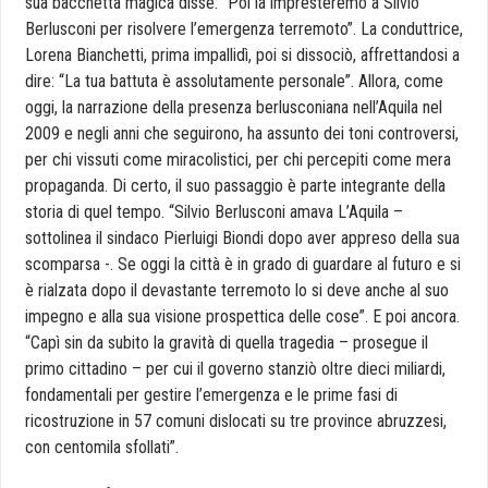
sua bacchetta magica disse: “Poi la impresteremo a Silvio
Berlusconi per risolvere l’emergenza terremoto”. La conduttrice,
Lorena Bianchetti, prima impallidì, poi si dissociò, affrettandosi a
dire: “La tua battuta è assolutamente personale”. Allora, come
oggi, la narrazione della presenza berlusconiana nell’Aquila nel
2009 e negli anni che seguirono, ha assunto dei toni controversi,
per chi vissuti come miracolistici, per chi percepiti come mera
propaganda. Di certo, il suo passaggio è parte integrante della
storia di quel tempo. “Silvio Berlusconi amava L’Aquila –
sottolinea il sindaco Pierluigi Biondi dopo aver appreso della sua
scomparsa -. Se oggi la città è in grado di guardare al futuro e si
è rialzata dopo il devastante terremoto lo si deve anche al suo
impegno e alla sua visione prospettica delle cose”. E poi ancora.
“Capì sin da subito la gravità di quella tragedia – prosegue il
primo cittadino – per cui il governo stanziò oltre dieci miliardi,
fondamentali per gestire l’emergenza e le prime fasi di
ricostruzione in 57 comuni dislocati su tre province abruzzesi,
con centomila sfollati”.