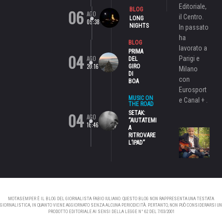
Editoriale,
06
BLOG
AGO
il Centro.
LONG
09:38
NIGHTS
In passato
ha
BLOG
lavorato a
PRIMA
04
AGO
Parigi e
DEL
20:16
GIRO
Milano
DI
con
BOA
Eurosport
MUSIC ON
e Canal + .
THE ROAD
04
SETAK:
AGO
“AIUTATEMI
16:46
A
RITROVARE
L’IPAD”
MOTASEMPER È IL BLOG DEL GIORNALISTA FABIO IULIANO. QUESTO BLOG NON RAPPRESENTA UNA TESTATA
GIORNALISTICA, IN QUANTO VIENE AGGIORNATO SENZA ALCUNA PERIODICITÀ. PERTANTO, NON PUÒ CONSIDERARSI UN
PRODOTTO EDITORIALE AI SENSI DELLA LEGGE N° 62 DEL 7/03/2001