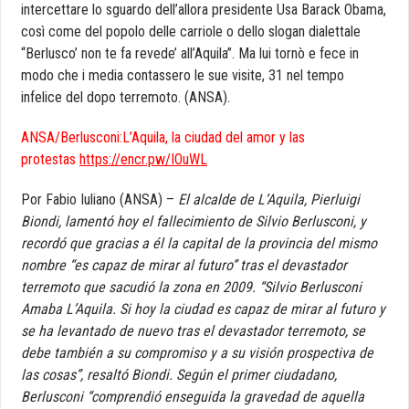
intercettare lo sguardo dell’allora presidente Usa Barack Obama,
così come del popolo delle carriole o dello slogan dialettale
“Berlusco’ non te fa revede’ all’Aquila”. Ma lui tornò e fece in
modo che i media contassero le sue visite, 31 nel tempo
infelice del dopo terremoto. (ANSA).
ANSA/Berlusconi:L’Aquila, la ciudad del amor y las
protestas
https://encr.pw/IOuWL
Por Fabio Iuliano (ANSA) –
El alcalde de L’Aquila, Pierluigi
Biondi, lamentó hoy el fallecimiento de Silvio Berlusconi, y
recordó que gracias a él la capital de la provincia del mismo
nombre “es capaz de mirar al futuro” tras el devastador
terremoto que sacudió la zona en 2009. “Silvio Berlusconi
Amaba L’Aquila. Si hoy la ciudad es capaz de mirar al futuro y
se ha levantado de nuevo tras el devastador terremoto, se
debe también a su compromiso y a su visión prospectiva de
las cosas”, resaltó Biondi. Según el primer ciudadano,
Berlusconi “comprendió enseguida la gravedad de aquella