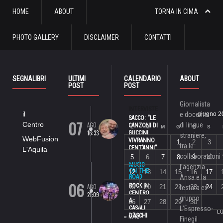
HOME
ABOUT
TORNA IN CIMA
PHOTO GALLERY
DISCLAIMER
CONTATTI
SEGNALIBRI
ULTIMI
CALENDARIO
ABOUT
POST
POST
Giornalista
INTERVISTE
il
e docente
giugno 2
SACCO: “LE
07
Centro
AGO
di lingue
CANZONI DI
L
M
M
G
V
S
16:33
GUCCINI
straniere,
WebFusion
VIVRANNO
1
2
3
tra le
CENT’ANNI”
L'Aquila
collaborazioni
5
6
7
8
9
10
MUSIC
l’agenzia
ON THE
12
13
14
15
16
17
ROAD
Ansa e la
06
ROCK IN
AGO
19
20
21
22
23
24
testata ex
CENTRO
21:09
gruppo
A
26
27
28
29
30
CASALI
L’Espresso-
LU
D’ASCHI
« MAG
Finegil