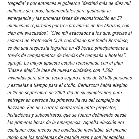
tragedia” y por entonces el gobierno “destinó más de diez mil
millones de euros, fundamentales para gestionar la
emergencia y las primeras fases de reconstrucción en 57
municipios repartidos por tres provincias de los Abruzos, con
cien mil evacuados”. “Cien mil evacuados a los que, gracias al
sistema de Protección Civil, coordinado por Guido Bertolaso,
se dio una respuesta logística en 48 horas, principalmente a
través de campamentos de tiendas de campaña u hoteles”,
agregó. La mayor apuesta estaba relacionada con el plan
“Case e Map”, la idea de nuevas ciudades, con 4.500
viviendas para dar un techo seguro a más de 20.000 personas
y escuelas a tiempo para el otoño. Berlusconi había elegido
el 29 de septiembre de 2009, día de su cumpleaños, para
entregar en persona las primeras llaves del complejo de
Bazzano. Fue una carrera contrarreloj entre proyectos,
licitaciones y subcontratos, que se fueron definiendo desde
las primeras horas de la emergencia. Aquella elección era
cualquier cosa menos una conclusión inevitable, del mismo
modo que los problemas de gestión eran y son innegables.