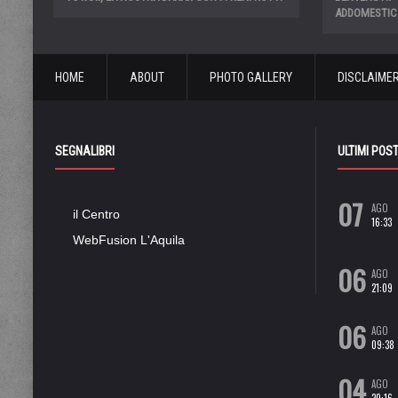
ADDOMESTIC
HOME
ABOUT
PHOTO GALLERY
DISCLAIME
SEGNALIBRI
ULTIMI POS
07
AGO
il Centro
16:33
WebFusion L'Aquila
06
AGO
21:09
06
AGO
09:38
04
AGO