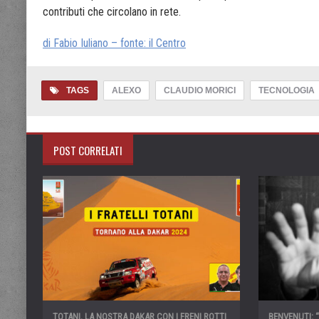
contributi che circolano in rete.
di Fabio Iuliano – fonte: il Centro
TAGS
ALEXO
CLAUDIO MORICI
TECNOLOGIA
POST CORRELATI
TOTANI, LA NOSTRA DAKAR CON I FRENI ROTTI
BENVENUTI: 