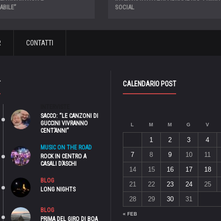
ABILE”
SOCIAL
R
CONTATTI
T
CALENDARIO POST
INTERVISTE
SACCO: “LE CANZONI DI
GUCCINI VIVRANNO
L
M
M
G
V
CENT’ANNI”
1
2
3
4
MUSIC ON THE ROAD
7
8
9
10
11
ROCK IN CENTRO A
CASALI D’ASCHI
14
15
16
17
18
BLOG
21
22
23
24
25
LONG NIGHTS
28
29
30
31
BLOG
« FEB
PRIMA DEL GIRO DI BOA