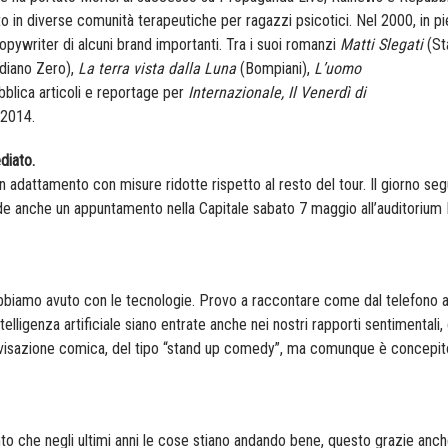
ato in diverse comunità terapeutiche per ragazzi psicotici. Nel 2000, in p
ywriter di alcuni brand importanti. Tra i suoi romanzi
Matti Slegati
(S
diano Zero),
La terra vista dalla Luna
(Bompiani),
L’uomo
blica articoli e reportage per
Internazionale,
Il Venerdì di
 2014.
diato.
n adattamento con misure ridotte rispetto al resto del tour. Il giorno se
vede anche un appuntamento nella Capitale sabato 7 maggio all’auditorium
bbiamo avuto con le tecnologie. Provo a raccontare come dal telefono a
telligenza artificiale siano entrate anche nei nostri rapporti sentimentali,
vvisazione comica, del tipo “stand up comedy”, ma comunque è concepit
nto che negli ultimi anni le cose stiano andando bene, questo grazie anch