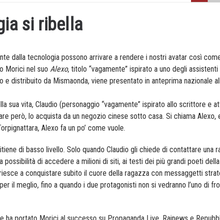
ia si ribella
ente dalla tecnologia possono arrivare a rendere i nostri avatar così come
dio Morici nel suo
Alexo
, titolo “vagamente” ispirato a uno degli assistenti v
o e distribuito da Mismaonda, viene presentato in anteprima nazionale all
lla sua vita, Claudio (personaggio “vagamente” ispirato allo scrittore e a
are però, lo acquista da un negozio cinese sotto casa. Si chiama Alexo, 
 Torpignattara, Alexo fa un po’ come vuole.
itiene di basso livello. Solo quando Claudio gli chiede di contattare una 
ssibilità di accedere a milioni di siti, ai testi dei più grandi poeti della
e riesce a conquistare subito il cuore della ragazza con messaggetti strat
er il meglio, fino a quando i due protagonisti non si vedranno l’uno di fr
he ha portato Morici al successo su Propaganda Live, Rainews e Repubbli