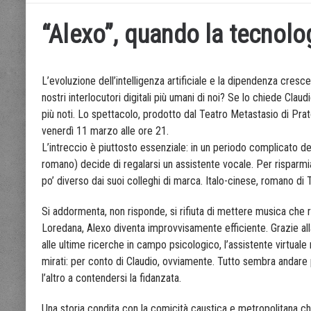
“Alexo”, quando la tecnolog
L’evoluzione dell’intelligenza artificiale e la dipendenza cresc
nostri interlocutori digitali più umani di noi? Se lo chiede Clau
più noti. Lo spettacolo, prodotto dal Teatro Metastasio di Prat
venerdì 11 marzo alle ore 21.
L’intreccio è piuttosto essenziale: in un periodo complicato de
romano) decide di regalarsi un assistente vocale. Per risparmi
po’ diverso dai suoi colleghi di marca. Italo-cinese, romano di
Si addormenta, non risponde, si rifiuta di mettere musica che r
Loredana, Alexo diventa improvvisamente efficiente. Grazie alla po
alle ultime ricerche in campo psicologico, l’assistente virtual
mirati: per conto di Claudio, ovviamente. Tutto sembra andare p
l’altro a contendersi la fidanzata.
Una storia condita con la comicità caustica e metropolitana c