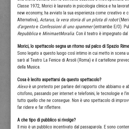
Classe 1972, Morici è laureato in psicologia clinica e ha lavor
new economy, ha avviato la sua esperienza come creativo e cop
Alternativa),
Actarus, la vera storia di un pilota di robot
(Meri
d’argento
e
Confessioni di uno spammer
(entrambe E/O). Pub
Repubblica
e
MinimaetMoralia
. Con il teatro è impegnato dal
Morici, lo spettacolo segna un ritorno sul palco di Spazio Rime
Sono legato a questo luogo così intimo in cui metto in scena u
sarò al Teatro La Fenice di Arsoli (Roma) e il cartellone pre
della Musica.
Cosa è lecito aspettarsi da questo spettacolo?
Alexo
è un pretesto per parlare del rapporto che abbiamo e a
citofono, passando per internet e telefonini, le tecnologie e l’in
tutto quello che ne consegue. Non è uno spettacolo di impro
far ridere e far riflettere.
A che tipo di pubblico si rivolge?
Il mio è un pubblico incentivato dal passaparola. E sono conte