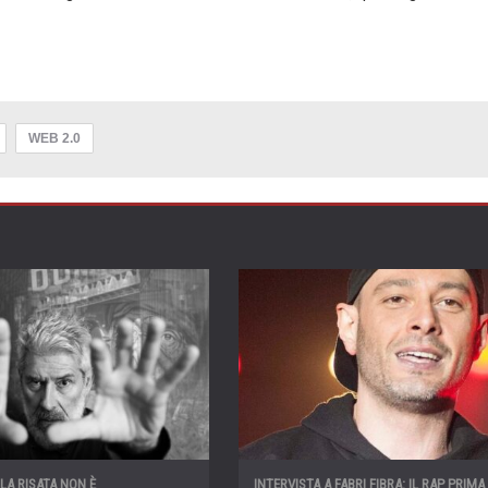
WEB 2.0
“LA RISATA NON È
INTERVISTA A FABRI FIBRA: IL RAP PRIMA 