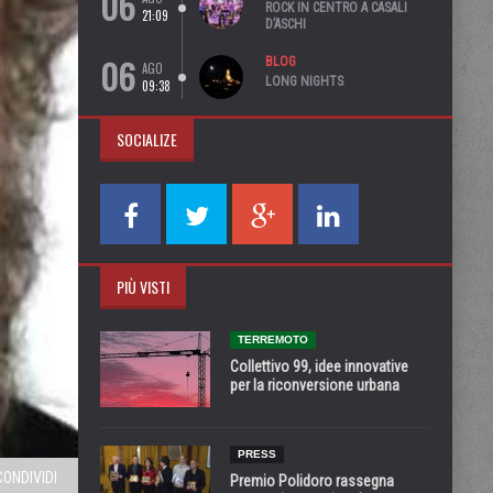
06
ROCK IN CENTRO A CASALI
21:09
D’ASCHI
06
BLOG
AGO
LONG NIGHTS
09:38
SOCIALIZE
PIÙ VISTI
TERREMOTO
Collettivo 99, idee innovative
per la riconversione urbana
PRESS
CONDIVIDI
Premio Polidoro rassegna