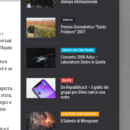
stampa internazionale
PRESS
Premio Giornalistico “Guido
Polidoro” 2007
 i
irtuali
’Aquila
MUSIC ON THE ROAD
Concerto 2008 Adsu –
ttore
Laboratorio Dietro le Quinte
ed è un
BLOG
Da Repubblica.it – il giallo dei
ragazza,
gruppi pro-Silvio nati in una
 storia,
notte
egici e
onte
CULTURE AND SOCIETY
Il Salento di Winspeare
ca.it.