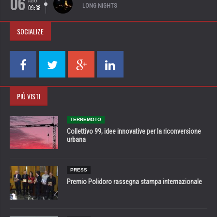
06
AGO
LONG NIGHTS
09:38
SOCIALIZE
PIÙ VISTI
TERREMOTO
Collettivo 99, idee innovative per la riconversione
urbana
PRESS
Premio Polidoro rassegna stampa internazionale