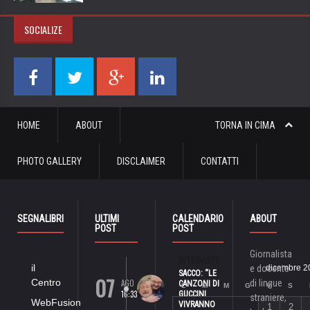
SOCIALIZE
HOME
ABOUT
TORNA IN CIMA
PHOTO GALLERY
DISCLAIMER
CONTATTI
SEGNALIBRI
ULTIMI
CALENDARIO
ABOUT
POST
POST
Giornalista
INTERVISTE
il
e docente
dicembre 2
SACCO: “LE
07
Centro
AGO
di lingue
CANZONI DI
L
M
M
G
V
S
16:33
GUCCINI
straniere,
WebFusion
VIVRANNO
1
2