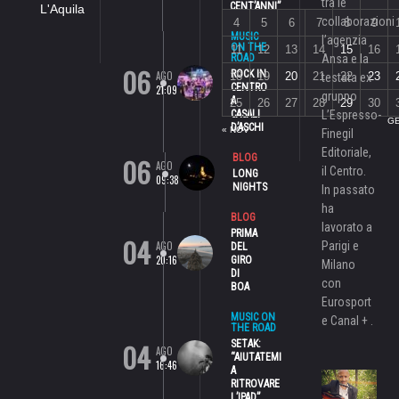
tra le
CENT’ANNI”
L'Aquila
collaborazioni
4
5
6
7
8
9
MUSIC
l’agenzia
ON THE
11
12
13
14
15
16
ROAD
Ansa e la
06
ROCK IN
AGO
18
19
20
21
22
23
testata ex
CENTRO
21:09
gruppo
A
25
26
27
28
29
30
CASALI
L’Espresso-
GE
D’ASCHI
« NOV
Finegil
Editoriale,
06
BLOG
AGO
il Centro.
LONG
09:38
NIGHTS
In passato
ha
BLOG
lavorato a
PRIMA
04
AGO
Parigi e
DEL
20:16
GIRO
Milano
DI
con
BOA
Eurosport
MUSIC ON
e Canal + .
THE ROAD
04
SETAK:
AGO
“AIUTATEMI
16:46
A
RITROVARE
L’IPAD”