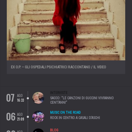
EX O.P. – GLI OSPEDALI PSICHIATRICI RACCONTANO / IL VIDEO
07
INTERVISTE
AGO
SACCO: “LE CANZONI DI GUCCINI VIVRANNO
16:33
CENT’ANNI”
06
MUSIC ON THE ROAD
AGO
ROCK IN CENTRO A CASALI D’ASCHI
21:09
BLOG