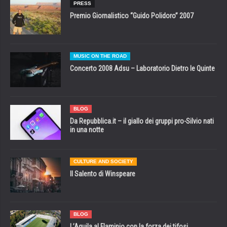
PRESS
Premio Giornalistico “Guido Polidoro” 2007
MUSIC ON THE ROAD
Concerto 2008 Adsu – Laboratorio Dietro le Quinte
BLOG
Da Repubblica.it – il giallo dei gruppi pro-Silvio nati
in una notte
CULTURE AND SOCIETY
Il Salento di Winspeare
BLOG
L’Aquila al Flaminio con la forza dei tifosi