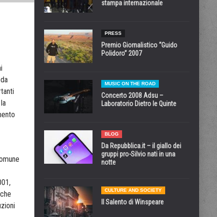
stampa internazionale
PRESS
Premio Giornalistico “Guido
Polidoro” 2007
i
 da
MUSIC ON THE ROAD
tanti
Concerto 2008 Adsu –
la
Laboratorio Dietro le Quinte
mento
BLOG
Da Repubblica.it – il giallo dei
gruppi pro-Silvio nati in una
 Comune
notte
001,
CULTURE AND SOCIETY
lche
Il Salento di Winspeare
uzioni