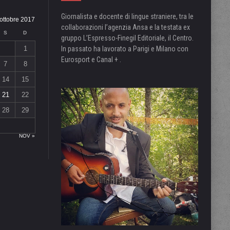
Giornalista e docente di lingue straniere, tra le
ottobre 2017
collaborazioni l’agenzia Ansa e la testata ex
S
D
gruppo L’Espresso-Finegil Editoriale, il Centro.
1
In passato ha lavorato a Parigi e Milano con
Eurosport e Canal + .
7
8
14
15
21
22
28
29
NOV »