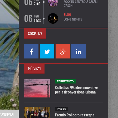
06
ROCK IN CENTRO A CASALI
21:09
D’ASCHI
06
BLOG
AGO
LONG NIGHTS
09:38
SOCIALIZE
PIÙ VISTI
TERREMOTO
Collettivo 99, idee innovative
per la riconversione urbana
PRESS
CONDIVIDI
Premio Polidoro rassegna