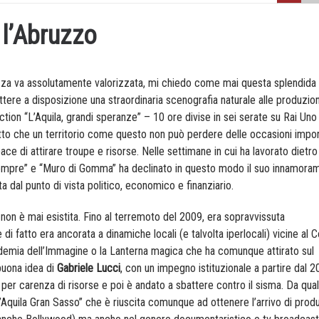
 l’Abruzzo
llezza va assolutamente valorizzata, mi chiedo come mai questa splendida
re a disposizione una straordinaria scenografia naturale alle produzion
ction “L’Aquila, grandi speranze” – 10 ore divise in sei serate su Rai Uno
tto che un territorio come questo non può perdere delle occasioni impor
 di attirare troupe e risorse. Nelle settimane in cui ha lavorato dietro 
Sempre” e “Muro di Gomma” ha declinato in questo modo il suo innamora
a dal punto di vista politico, economico e finanziario.
 non è mai esistita. Fino al terremoto del 2009, era sopravvissuta
 fatto era ancorata a dinamiche locali (e talvolta iperlocali) vicine al
cademia dell’Immagine o la Lanterna magica che ha comunque attirato sul
buona idea di
Gabriele Lucci
, con un impegno istituzionale a partire dal 2
 per carenza di risorse e poi è andato a sbattere contro il sisma. Da qua
L’Aquila Gran Sasso” che è riuscita comunque ad ottenere l’arrivo di prod