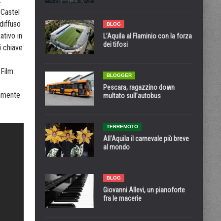
.
 Castel
 diffuso
BLOG
ativo in
L’Aquila al Flaminio con la forza
dei tifosi
i chiave
 Film
BLOGGER
Pescara, ragazzino down
amente
multato sull’autobus
TERREMOTO
All’Aquila il carnevale più breve
al mondo
BLOG
Giovanni Allevi, un pianoforte
fra le macerie