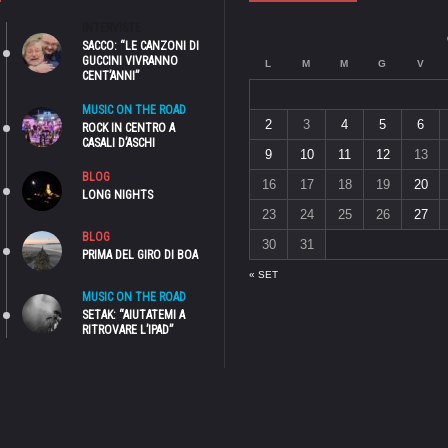
INTERVISTE
SACCO: “LE CANZONI DI
GUCCINI VIVRANNO
L
M
M
G
V
CENT’ANNI”
MUSIC ON THE ROAD
2
3
4
5
6
ROCK IN CENTRO A
CASALI D’ASCHI
9
10
11
12
13
BLOG
16
17
18
19
20
LONG NIGHTS
23
24
25
26
27
BLOG
30
31
PRIMA DEL GIRO DI BOA
« SET
MUSIC ON THE ROAD
SETAK: “AIUTATEMI A
RITROVARE L’IPAD”