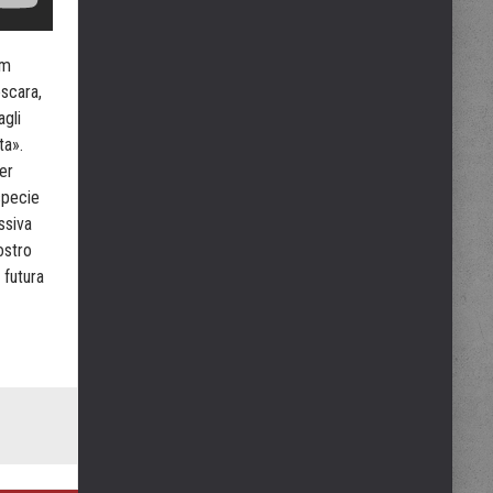
lm
escara,
agli
ta».
er
 specie
ssiva
ostro
 futura