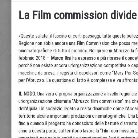
La Film commission divide
«Queste vallate, il fascino di certi paesaggi, tutta questa be
Regione non abbia ancora una Film Commission che possa mette
cinematografiche di tutto il mondo». Nel girare in Abruzzo la fi
febbraio 2018 –
Marco Risi
ha espresso a più riprese il conce
perché non esiste ancora un’organizzazione competitiva e capace
macchina da presa, il regista di capolavori come “Mery Per 
per l’Abruzzo. La questione di fatto è complessa e va affrontat
IL NODO
. Una vera e propria organizzazione a livello regionale
un’organizzazione chiamata “Abruzzo film commission” ma che di
dell’Aquila. Un sodalizio legato a realtà dinamiche come l’Ac
territorio alcune importanti produzioni cinematografiche. Una 
fino a quando il progetto ha conosciuto delle battute d’arresto
anno a questa parte, sul territorio lavora la “Film commission 