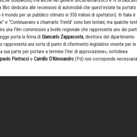
o anche Bollywood) ma anche nel genere documentaristico e tv broadcast
 Bbc dedicato alle recensioni di automobili che quest’estate ha portato
 il mondo per un pubblico stimato in 350 milioni di spettatori). In Italia è
e” e “Continuavano a chiamarlo Trinità” sono ben lontani, ma qualche tent
ituire una Film commission a livello regionale che rappresenta uno dei punt
 legge porta la firma di
Giancarlo Zappacosta
, direttore del dipartimento
mo rappresenta una sorta di punto di riferimento legislativo vivente per le
la sua parte per portare a termine l’iter di approvazione», sottolinea
paolo Pietrucci
e
Camillo D’Alessandro
(Pd) non corrisponde necessari