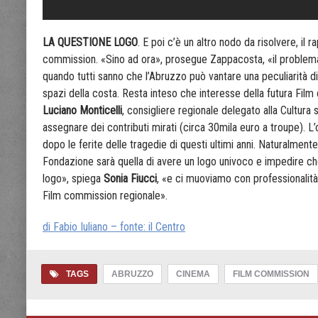
LA Q
UESTIONE LOGO
. E poi c’è un altro nodo da risolvere, il
commission. «Sino ad ora», prosegue Zappacosta, «il problema 
quando tutti sanno che l’Abruzzo può vantare una peculiarità di 
spazi della costa. Resta inteso che interesse della futura Film 
Luciano Monticelli
, consigliere regionale delegato alla Cultura
assegnare dei contributi mirati (circa 30mila euro a troupe). L’o
dopo le ferite delle tragedie di questi ultimi anni. Naturalmen
Fondazione sarà quella di avere un logo univoco e impedire che 
logo», spiega
Sonia Fiucci
, «e ci muoviamo con professionalità 
Film commission regionale».
di Fabio Iuliano – fonte: il Centro
TAGS
ABRUZZO
CINEMA
FILM COMMISSION