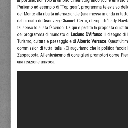
importanti, non solo in ambito cinematografico (qui è arrivat
Parliamo ad esempio di “Top gear”, programma televisivo della
del Monte alla ribalta internazionale (una messa in onda in tutto
dal circuito di Discovery Channel. Certo, i tempi di “Lady Hawk
tal senso lo si sta facendo. Da qui è partita la proposta di ist
del programma di mandato di
Luciano D’Alfonso
. Il disegno di
Turismo, cultura e paesaggio e di
Alberto Versace
. Quest’ulti
commission di tutta Italia. «Ci auguriamo che la politica faccia 
Zappacosta. All’entusiasmo di consiglieri promotori come
Pier
una reazione univoca.