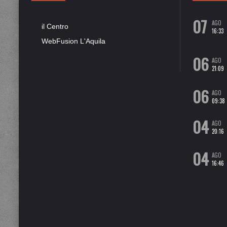
07
AGO
il Centro
16:33
WebFusion L'Aquila
06
AGO
21:09
06
AGO
09:38
04
AGO
20:16
04
AGO
16:46