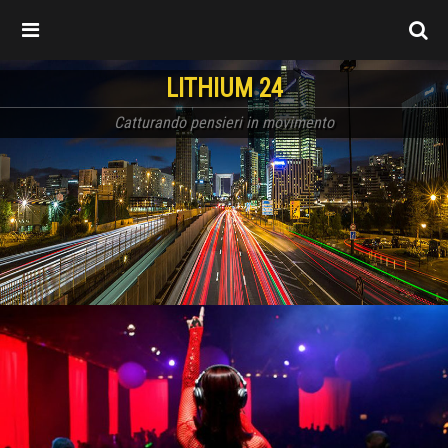
LITHIUM 24
Catturando pensieri in movimento