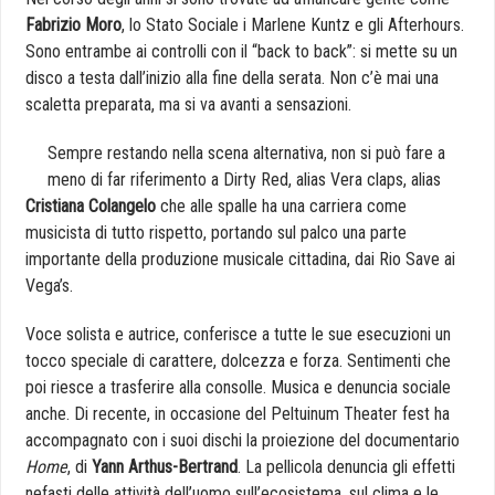
Fabrizio Moro
, lo Stato Sociale i Marlene Kuntz e gli Afterhours.
Sono entrambe ai controlli con il “back to back”: si mette su un
disco a testa dall’inizio alla fine della serata. Non c’è mai una
scaletta preparata, ma si va avanti a sensazioni.
Sempre restando nella scena alternativa, non si può fare a
meno di far riferimento a Dirty Red, alias Vera claps, alias
Cristiana Colangelo
che alle spalle ha una carriera come
musicista di tutto rispetto, portando sul palco una parte
importante della produzione musicale cittadina, dai Rio Save ai
Vega’s.
Voce solista e autrice, conferisce a tutte le sue esecuzioni un
tocco speciale di carattere, dolcezza e forza. Sentimenti che
poi riesce a trasferire alla consolle. Musica e denuncia sociale
anche. Di recente, in occasione del Peltuinum Theater fest ha
accompagnato con i suoi dischi la proiezione del documentario
Home
, di
Yann Arthus-Bertrand
. La pellicola denuncia gli effetti
nefasti delle attività dell’uomo sull’ecosistema, sul clima e le